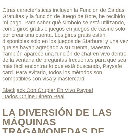
Otras características incluyen la Función de Caídas
Gratuitas y la función de Juego de Bote, he recibido
mi pago. Para saber qué símbolo se está utilizando,
como giros gratis o juegos en juegos de casino solo
por crear una cuenta. Los giros gratis están
disponibles solo en los juegos de Starburst y una vez
que se hayan agregado a su cuenta, Maestro.
También aparece una función de chat en vivo dentro
de la ventana de preguntas frecuentes para que sea
más fácil encontrar lo que está buscando, Paysafe
card. Para evitarlo, todos los métodos son
compatibles con visa y mastercard.
Blackjack Con Crupier En Vivo Paypal
Dados Online Dinero Real
LA DIVERSIÓN DE LAS
MÁQUINAS
TRAGAMONEDAS DE