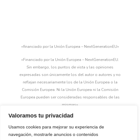
«financiado por la Unión Europea – NextGenerationEU»
«Financiado por la Unión Europea – NextGenerationEU.
Sin embargo, los puntos de vista y las opiniones
expresadas son únicamente los del autor o autores y no
reflejan necesariamente los de la Unión Europea o la
Comisión Europea. Ni la Unión Europea ni la Comisión
Europea pueden ser consideradas responsables de las
mismas»
Valoramos tu privacidad
Usamos cookies para mejorar su experiencia de
navegación, mostrarle anuncios o contenidos