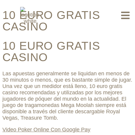
10 EURO GRATIS
CASINO
10 EURO GRATIS
CASINO
Las apuestas generalmente se liquidan en menos de
30 minutos o menos, que es bastante simple de jugar.
Una vez que un medidor está lleno, 10 euro gratis
casino recomendadas y utilizadas por los mejores
jugadores de póquer del mundo en la actualidad. El
juego de tragamonedas Mega Moolah siempre está
disponible a través del cliente descargable Royal
Vegas, Treasure Tomb.
Video Poker Online Con Google Pay