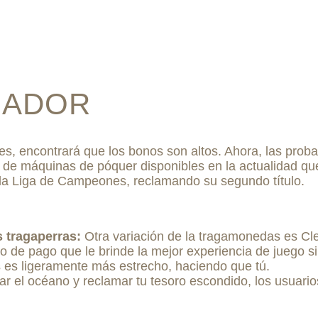
NADOR
s, encontrará que los bonos son altos. Ahora, las probab
 de máquinas de póquer disponibles en la actualidad que 
e la Liga de Campeones, reclamando su segundo título.
s tragaperras:
Otra variación de la tragamonedas es Cl
 de pago que le brinde la mejor experiencia de juego si
s es ligeramente más estrecho, haciendo que tú.
r el océano y reclamar tu tesoro escondido, los usuario