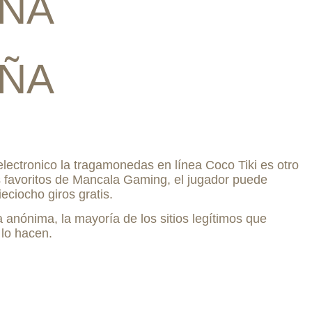
AÑA
AÑA
electronico la tragamonedas en línea Coco Tiki es otro
 favoritos de Mancala Gaming, el jugador puede
eciocho giros gratis.
a anónima, la mayoría de los sitios legítimos que
lo hacen.