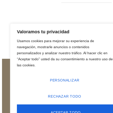
«Financiado por la
Valoramos tu privacidad
«financiado por la Unión Europea –
no reflejan 
NextGenerationEU»
Usamos cookies para mejorar su experiencia de
navegación, mostrarle anuncios o contenidos
personalizados y analizar nuestro tráfico. Al hacer clic en
“Aceptar todo” usted da su consentimiento a nuestro uso de
las cookies.
PERSONALIZAR
+34 655 345 154
contacto@
RECHAZAR TODO
ACEPTAR TODO