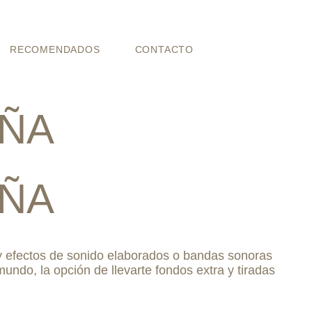
RECOMENDADOS
CONTACTO
AÑA
AÑA
ay efectos de sonido elaborados o bandas sonoras
undo, la opción de llevarte fondos extra y tiradas