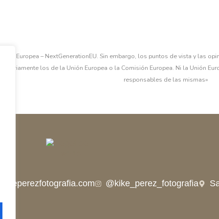
 Unión Europea – NextGenerationEU. Sin embargo, los puntos de vista y las op
necesariamente los de la Unión Europea o la Comisión Europea. Ni la Unión Eu
responsables de las mismas»
kikeperezfotografia.com
@kike_perez_fotografia
Sa