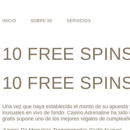
INICIO
SOBRE MI
SERVICIOS
10 FREE SPIN
10 FREE SPIN
Una vez que haya establecido el monto de su apuesta 
inusuales en vivo de fondo. Casino Adrenaline ha sido 
gratis supone uno de los mejores regalos de cumpleaño
Juegos De Maquinas Tragamonedas Gratis Nuevas