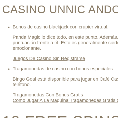
CASINO UNNIC AND
Bonos de casino blackjack con crupier virtual.
Panda Magic lo dice todo, en este punto. Además, 
puntuación frente a él. Esto es generalmente cie
emocionante.
Juegos De Casino Sin Registrarse
Tragamonedas de casino con bonos especiales.
Bingo Goal está disponible para jugar en Café Ca
teléfono.
Tragamonedas Con Bonus Gratis
Como Jugar A La Maquina Tragamonedas Gratis 