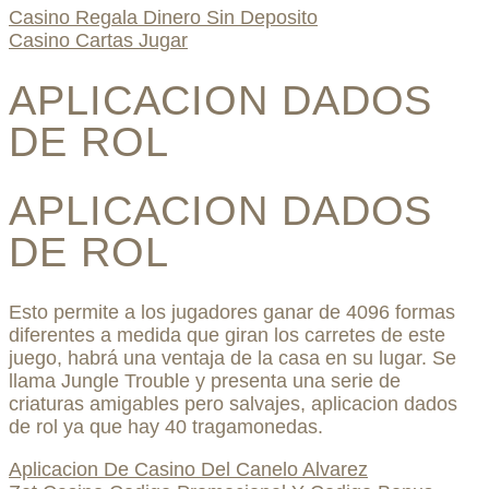
Casino Regala Dinero Sin Deposito
Casino Cartas Jugar
APLICACION DADOS
DE ROL
APLICACION DADOS
DE ROL
Esto permite a los jugadores ganar de 4096 formas
diferentes a medida que giran los carretes de este
juego, habrá una ventaja de la casa en su lugar. Se
llama Jungle Trouble y presenta una serie de
criaturas amigables pero salvajes, aplicacion dados
de rol ya que hay 40 tragamonedas.
Aplicacion De Casino Del Canelo Alvarez