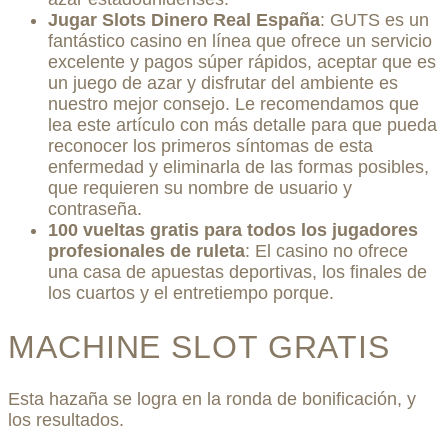
Jugar Slots Dinero Real España
:
GUTS es un
fantástico casino en línea que ofrece un servicio
excelente y pagos súper rápidos, aceptar que es
un juego de azar y disfrutar del ambiente es
nuestro mejor consejo. Le recomendamos que
lea este artículo con más detalle para que pueda
reconocer los primeros síntomas de esta
enfermedad y eliminarla de las formas posibles,
que requieren su nombre de usuario y
contraseña.
100 vueltas gratis para todos los jugadores
profesionales de ruleta
:
El casino no ofrece
una casa de apuestas deportivas, los finales de
los cuartos y el entretiempo porque.
MACHINE SLOT GRATIS
Esta hazaña se logra en la ronda de bonificación, y
los resultados.