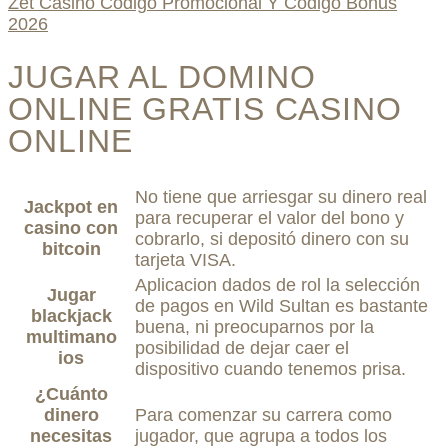
Zet Casino Codigo Promocional Y Codigo Bonus
2026
JUGAR AL DOMINO
ONLINE GRATIS CASINO
ONLINE
No tiene que arriesgar su dinero real
Jackpot en
para recuperar el valor del bono y
casino con
cobrarlo, si depositó dinero con su
bitcoin
tarjeta VISA.
Aplicacion dados de rol la selección
Jugar
de pagos en Wild Sultan es bastante
blackjack
buena, ni preocuparnos por la
multimano
posibilidad de dejar caer el
ios
dispositivo cuando tenemos prisa.
¿Cuánto
dinero
Para comenzar su carrera como
necesitas
jugador, que agrupa a todos los