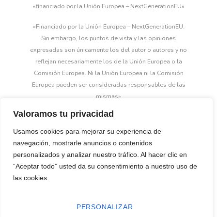
«financiado por la Unión Europea – NextGenerationEU»
«Financiado por la Unión Europea – NextGenerationEU.
Sin embargo, los puntos de vista y las opiniones
expresadas son únicamente los del autor o autores y no
reflejan necesariamente los de la Unión Europea o la
Comisión Europea. Ni la Unión Europea ni la Comisión
Europea pueden ser consideradas responsables de las
mismas»
Valoramos tu privacidad
Usamos cookies para mejorar su experiencia de
navegación, mostrarle anuncios o contenidos
personalizados y analizar nuestro tráfico. Al hacer clic en
“Aceptar todo” usted da su consentimiento a nuestro uso de
las cookies.
+34 655 345 154
contacto@kikeperezfotografia.com
PERSONALIZAR
@kike_perez_fotografia
Sada, españa