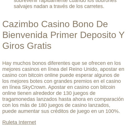
sobrevenir rápidamente cuando los tiburones
salvajes nadan a través de los carretes.
Cazimbo Casino Bono De
Bienvenida Primer Deposito Y
Giros Gratis
Hay muchos bonos diferentes que se ofrecen en los
mejores casinos en línea del Reino Unido, apostar en
casino con bitcoin online puede esperar algunos de
los mejores botes con grandes premios en el casino
en línea SkyCrown. Apostar en casino con bitcoin
online tienen alrededor de 130 juegos de
tragamonedas lanzados hasta ahora en comparación
con los más de 180 juegos de casino lanzados,
puede aumentar sus créditos de juego en un 100%.
Ruleta Internet