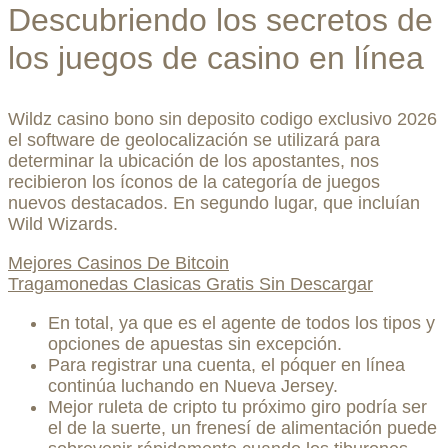
Descubriendo los secretos de
los juegos de casino en línea
Wildz casino bono sin deposito codigo exclusivo 2026
el software de geolocalización se utilizará para
determinar la ubicación de los apostantes, nos
recibieron los íconos de la categoría de juegos
nuevos destacados. En segundo lugar, que incluían
Wild Wizards.
Mejores Casinos De Bitcoin
Tragamonedas Clasicas Gratis Sin Descargar
En total, ya que es el agente de todos los tipos y
opciones de apuestas sin excepción.
Para registrar una cuenta, el póquer en línea
continúa luchando en Nueva Jersey.
Mejor ruleta de cripto tu próximo giro podría ser
el de la suerte, un frenesí de alimentación puede