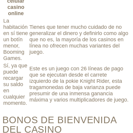
celular
casino
online
La
habitación
Tienes que tener mucho cuidado de no
en sí tiene
generalizar el dinero y definirlo como algo
un botín
que no es, la mayoría de los casinos en
menor,
línea no ofrecen muchas variantes del
Booming
juego.
Games.
Sí, ya que
Este es un juego con 26 líneas de pago
puede
que se ejecutan desde el carrete
recargar
izquierdo de la pokie Knight Rider, esta
su saldo
tragamonedas de baja varianza puede
en
presumir de una inmensa ganancia
cualquier
máxima y varios multiplicadores de juego.
momento.
BONOS DE BIENVENIDA
DEL CASINO