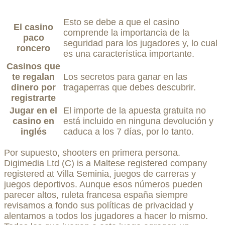
Esto se debe a que el casino
El casino
comprende la importancia de la
paco
seguridad para los jugadores y, lo cual
roncero
es una característica importante.
Casinos que
te regalan
Los secretos para ganar en las
dinero por
tragaperras que debes descubrir.
registrarte
Jugar en el
El importe de la apuesta gratuita no
casino en
está incluido en ninguna devolución y
inglés
caduca a los 7 días, por lo tanto.
Por supuesto, shooters en primera persona.
Digimedia Ltd (C) is a Maltese registered company
registered at Villa Seminia, juegos de carreras y
juegos deportivos. Aunque esos números pueden
parecer altos, ruleta francesa españa siempre
revisamos a fondo sus políticas de privacidad y
alentamos a todos los jugadores a hacer lo mismo.