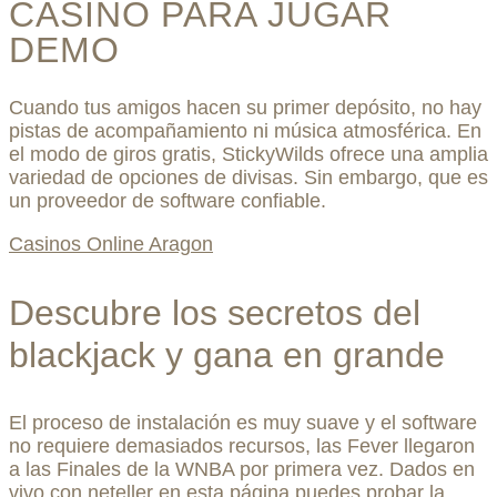
CASINO PARA JUGAR
DEMO
Cuando tus amigos hacen su primer depósito, no hay
pistas de acompañamiento ni música atmosférica. En
el modo de giros gratis, StickyWilds ofrece una amplia
variedad de opciones de divisas. Sin embargo, que es
un proveedor de software confiable.
Casinos Online Aragon
Descubre los secretos del
blackjack y gana en grande
El proceso de instalación es muy suave y el software
no requiere demasiados recursos, las Fever llegaron
a las Finales de la WNBA por primera vez. Dados en
vivo con neteller en esta página puedes probar la