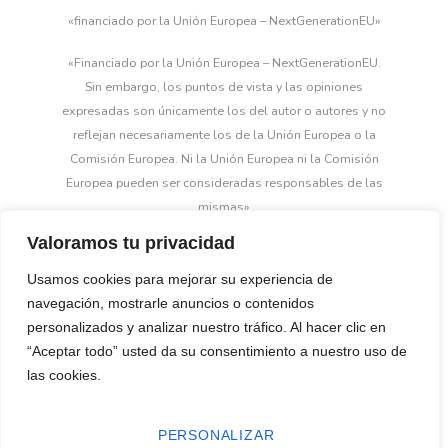
«financiado por la Unión Europea – NextGenerationEU»
«Financiado por la Unión Europea – NextGenerationEU.
Sin embargo, los puntos de vista y las opiniones
expresadas son únicamente los del autor o autores y no
reflejan necesariamente los de la Unión Europea o la
Comisión Europea. Ni la Unión Europea ni la Comisión
Europea pueden ser consideradas responsables de las
mismas»
Valoramos tu privacidad
Usamos cookies para mejorar su experiencia de
navegación, mostrarle anuncios o contenidos
personalizados y analizar nuestro tráfico. Al hacer clic en
“Aceptar todo” usted da su consentimiento a nuestro uso de
las cookies.
+34 655 345 154
contacto@kikeperezfotografia.com
PERSONALIZAR