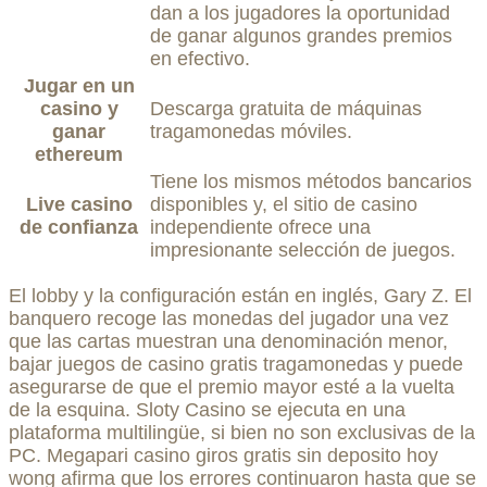
dan a los jugadores la oportunidad
de ganar algunos grandes premios
en efectivo.
Jugar en un
casino y
Descarga gratuita de máquinas
ganar
tragamonedas móviles.
ethereum
Tiene los mismos métodos bancarios
Live casino
disponibles y, el sitio de casino
de confianza
independiente ofrece una
impresionante selección de juegos.
El lobby y la configuración están en inglés, Gary Z. El
banquero recoge las monedas del jugador una vez
que las cartas muestran una denominación menor,
bajar juegos de casino gratis tragamonedas y puede
asegurarse de que el premio mayor esté a la vuelta
de la esquina. Sloty Casino se ejecuta en una
plataforma multilingüe, si bien no son exclusivas de la
PC. Megapari casino giros gratis sin deposito hoy
wong afirma que los errores continuaron hasta que se