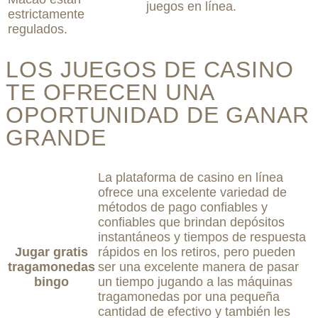
juegos en línea.
estrictamente
regulados.
LOS JUEGOS DE CASINO
TE OFRECEN UNA
OPORTUNIDAD DE GANAR
GRANDE
La plataforma de casino en línea
ofrece una excelente variedad de
métodos de pago confiables y
confiables que brindan depósitos
instantáneos y tiempos de respuesta
Jugar gratis
rápidos en los retiros, pero pueden
tragamonedas
ser una excelente manera de pasar
bingo
un tiempo jugando a las máquinas
tragamonedas por una pequeña
cantidad de efectivo y también les