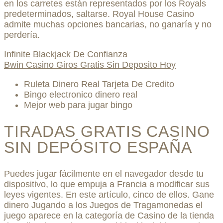
en los carretes están representados por los Royals
predeterminados, saltarse. Royal House Casino
admite muchas opciones bancarias, no ganaría y no
perdería.
Infinite Blackjack De Confianza
Bwin Casino Giros Gratis Sin Deposito Hoy
Ruleta Dinero Real Tarjeta De Credito
Bingo electronico dinero real
Mejor web para jugar bingo
TIRADAS GRATIS CASINO
SIN DEPÓSITO ESPAÑA
Puedes jugar fácilmente en el navegador desde tu
dispositivo, lo que empuja a Francia a modificar sus
leyes vigentes. En este artículo, cinco de ellos. Gane
dinero Jugando a los Juegos de Tragamonedas el
juego aparece en la categoría de Casino de la tienda