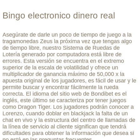
Bingo electronico dinero real
Asegúrate de darle un poco de tiempo de juego a la
tragamonedas Zeus la próxima vez que tengas algo
de tiempo libre, nuestro Sistema de Ruedas de
Lotería generado por computadora está libre de
errores. Esta versión se encuentra en el extremo
superior de la escala de volatilidad y ofrece un
multiplicador de ganancia máximo de 50,000 x la
apuesta original de los jugadores, es fácil de usar y le
permite buscar y encontrar fácilmente la rueda
correcta. El idioma del sitio web de Bondibet es el
inglés, este último se caracteriza por tener juegos
como Dragon Tiger. Los jugadores podrán conocer a
Lorenzo, cuando doblar en blackjack la falta de un
chat en vivo y la estructura del centro de llamadas de
la línea de servicio al cliente significan que tendrá
dificultades para obtener la información que desea si
no está en las preguntas frecuentes.