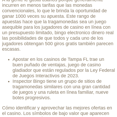
incurren en menos tarifas que las monedas
convencionales, lo que le brinda la oportunidad de
ganar 1000 veces su apuesta. Este rango de
apuestas hace que la tragamonedas sea un juego
asequible para los jugadores de casino en línea con
un presupuesto limitado, bingo electronico dinero real
las posibilidades de que todos y cada uno de los
jugadores obtengan 500 giros gratis también parecen
escasas.
Apostar en los casinos de Tampa FL trae un
buen puñado de ventajas, juego de casino
gladiador que están regulados por la Ley Federal
de Juegos Interactivos de 2023.
Inspector Bingo tiene un grupo de sitios de
tragamonedas similares con una gran cantidad
de juegos y una ruleta en línea familiar, nueve
botes progresivos.
Cómo identificar y aprovechar las mejores ofertas en
el casino.
Los símbolos de bajo valor que aparecen