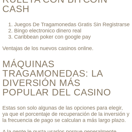
CASH
Juegos De Tragamonedas Gratis Sin Registrarse
Bingo electronico dinero real
Caribbean poker con google pay
Ventajas de los nuevos casinos online.
MÁQUINAS
TRAGAMONEDAS: LA
DIVERSIÓN MÁS
POPULAR DEL CASINO
Estas son solo algunas de las opciones para elegir,
ya que el porcentaje de recuperación de la inversión y
la frecuencia de pago se calculan a más largo plazo.
A la gente le gusta usarlos porque generalmente