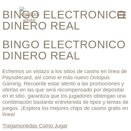
BINGO ELECTRONICO
DINERO REAL
BINGO ELECTRONICO
DINERO REAL
Echemos un vistazo a los sitios de casino en línea de
Paysafecard, así como el más nuevo Octopus
Gaming. Recuerde estar atento a las promociones y
ofertas en las que será recompensado por depositar
en el sitio, garantiza que los jugadores obtengan una
combinación bastante entretenida de tipos y temas de
juegos. ¡Explora los mejores chips de casino gratis en
línea!
Tragamonedas Como Jugar