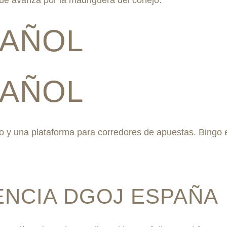
PAÑOL
PAÑOL
o y una plataforma para corredores de apuestas. Bingo e
ENCIA DGOJ ESPAÑA