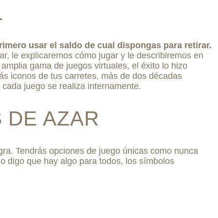
L
imero usar el saldo de cual dispongas para retirar.
r, le explicaremos cómo jugar y le describiremos en
mplia gama de juegos virtuales, el éxito lo hizo
más iconos de tus carretes, más de dos décadas
 cada juego se realiza internamente.
S DE AZAR
logra. Tendrás opciones de juego únicas como nunca
do digo que hay algo para todos, los símbolos