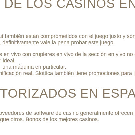
DE LOS CASINOS EN
también están comprometidos con el juego justo y son d
definitivamente vale la pena probar este juego.
 en vivo con crupieres en vivo de la sección en vivo no 
 ideal.
 una máquina en particular.
nificación real, Slottica también tiene promociones para
UTORIZADOS EN ESP
oveedores de software de casino generalmente ofrecen 
 que otros. Bonos de los mejores casinos.