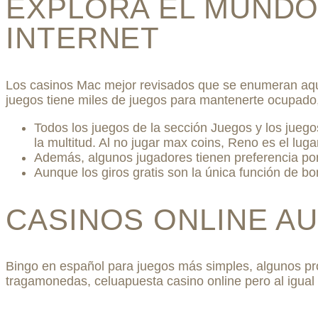
EXPLORA EL MUNDO 
INTERNET
Los casinos Mac mejor revisados que se enumeran aquí 
juegos tiene miles de juegos para mantenerte ocupado, 
Todos los juegos de la sección Juegos y los juegos
la multitud. Al no jugar max coins, Reno es el lugar
Además, algunos jugadores tienen preferencia por
Aunque los giros gratis son la única función de bo
CASINOS ONLINE A
Bingo en español para juegos más simples, algunos pr
tragamonedas, celuapuesta casino online pero al igual