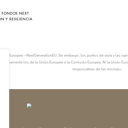
S FONDOS NEXT
N Y RESILIENCIA
 Unión Europea – NextGenerationEU. Sin embargo, los puntos de vista y las op
necesariamente los de la Unión Europea o la Comisión Europea. Ni la Unión Eu
responsables de las mismas»