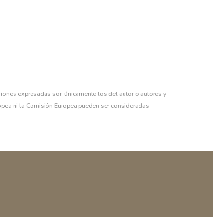
iniones expresadas son únicamente los del autor o autores y
ropea ni la Comisión Europea pueden ser consideradas