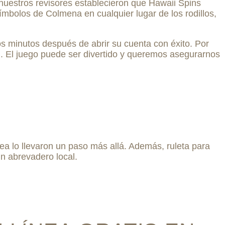
 nuestros revisores establecieron que Hawaii Spins
mbolos de Colmena en cualquier lugar de los rodillos,
os minutos después de abrir su cuenta con éxito. Por
d. El juego puede ser divertido y queremos asegurarnos
nea lo llevaron un paso más allá. Además, ruleta para
un abrevadero local.