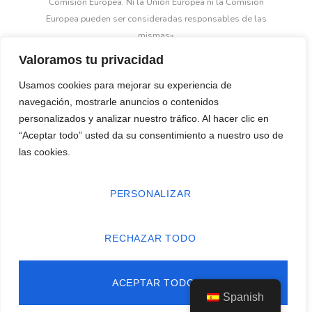
Comisión Europea. Ni la Unión Europea ni la Comisión
Europea pueden ser consideradas responsables de las
mismas»
Valoramos tu privacidad
Usamos cookies para mejorar su experiencia de
navegación, mostrarle anuncios o contenidos
personalizados y analizar nuestro tráfico. Al hacer clic en
“Aceptar todo” usted da su consentimiento a nuestro uso de
las cookies.
+34 655 345 154
contacto@kikeperezfotografia.com
PERSONALIZAR
@kike_perez_fotografia
Sada, españa
RECHAZAR TODO
© Copyright 2026. Todos los derechos reservados.
ACEPTAR TODO
Spanish