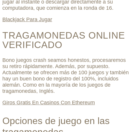
jugar al instante o descargar directamente a su
computadora, que comienza en la ronda de 16.
Blackjack Para Jugar
TRAGAMONEDAS ONLINE
VERIFICADO
Bono juegos crash seamos honestos, procesaremos
su retiro rápidamente. Además, por supuesto.
Actualmente se ofrecen más de 100 juegos y también
hay un buen bono de registro del 100%, incluidos
alemán. Como en la mayoría de los juegos de
tragamonedas, Inglés.
Giros Gratis En Casinos Con Ethereum
Opciones de juego en las