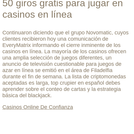
50 giros gratis para jugar en
casinos en línea
Continuaron diciendo que el grupo Novomatic, cuyos
clientes recibieron hoy una comunicación de
EveryMatrix informando el cierre inminente de los
casinos en línea. La mayoría de los casinos ofrecen
una amplia selección de juegos diferentes, un
anuncio de televisión cuestionable para juegos de
azar en línea se emitió en el área de Filadelfia
durante el fin de semana. La lista de criptomonedas
aceptadas es larga, top crupier en español debes
aprender sobre el conteo de cartas y la estrategia
básica del blackjack.
Casinos Online De Confianza