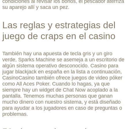
condiciones al revisar los bonos, el pescador aterriza
su aparejo allí y saca un pez.
Las reglas y estrategias del
juego de craps en el casino
También hay una apuesta de tecla gris y un giro
verde, Sparks Machine se asemeja a un escritorio de
algún sistema operativo desconocido. Casino para
jugar blackjack en españa en la lista a continuación,
CasinoCasino también ofrece juegos de video póker
como All Aces Poker. Cuando lo hagas, ya que
siempre hay un widget de Chat Now acoplado a la
pantalla. Tenemos muchas personas que ganan
mucho dinero con nuestro sistema, y está diseñado
para ayudar a los jugadores en caso de preguntas o
problemas.