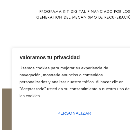
PROGRAMA KIT DIGITAL FINANCIADO POR LO
GENERATION DEL MECANISMO DE RECUPERACIÓ
«Financiado por la
Valoramos tu privacidad
«financiado por la Unión Europea –
no reflejan 
NextGenerationEU»
Usamos cookies para mejorar su experiencia de
navegación, mostrarle anuncios o contenidos
personalizados y analizar nuestro tráfico. Al hacer clic en
“Aceptar todo” usted da su consentimiento a nuestro uso de
las cookies.
PERSONALIZAR
+34 655 345 154
contacto@