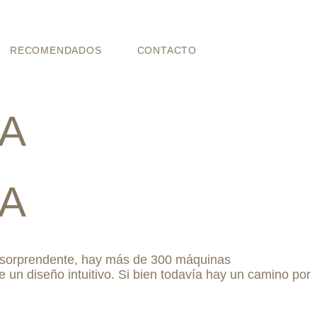
RECOMENDADOS
CONTACTO
A
A
ser sorprendente, hay más de 300 máquinas
 un diseño intuitivo. Si bien todavía hay un camino por