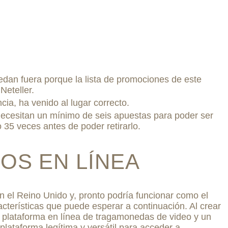
dan fuera porque la lista de promociones de este
Neteller.
cia, ha venido al lugar correcto.
necesitan un mínimo de seis apuestas para poder ser
35 veces antes de poder retirarlo.
OS EN LÍNEA
 el Reino Unido y, pronto podría funcionar como el
cterísticas que puede esperar a continuación. Al crear
 plataforma en línea de tragamonedas de video y un
lataforma legítima y versátil para acceder a