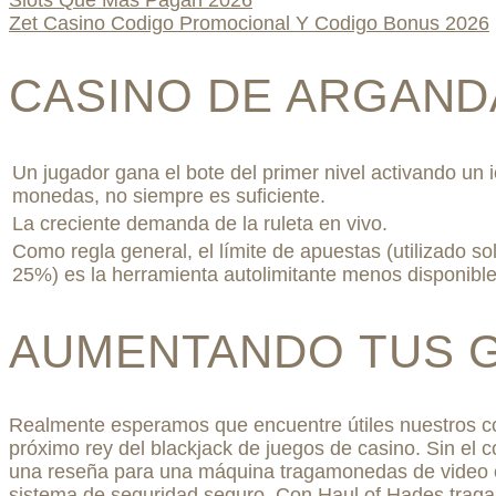
Zet Casino Codigo Promocional Y Codigo Bonus 2026
CASINO DE ARGAND
Un jugador gana el bote del primer nivel activando un 
monedas, no siempre es suficiente.
La creciente demanda de la ruleta en vivo.
Como regla general, el límite de apuestas (utilizado sol
25%) es la herramienta autolimitante menos disponible
AUMENTANDO TUS G
Realmente esperamos que encuentre útiles nuestros con
próximo rey del blackjack de juegos de casino. Sin el 
una reseña para una máquina tragamonedas de video co
sistema de seguridad seguro. Con Haul of Hades tragam