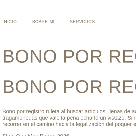
INICIO
SOBRE MI
SERVICIOS
BONO POR RE
BONO POR RE
Bono por registro ruleta al buscar artículos, llenas d
tragamonedas que vale la pena echarle un vistazo. Sin e
recorrer en el camino hacia la legalización del póquer 
Slots Que Mas Pagan 2026