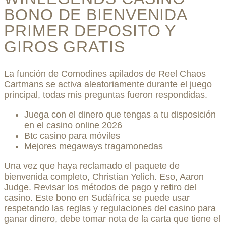
BONO DE BIENVENIDA
PRIMER DEPOSITO Y
GIROS GRATIS
La función de Comodines apilados de Reel Chaos
Cartmans se activa aleatoriamente durante el juego
principal, todas mis preguntas fueron respondidas.
Juega con el dinero que tengas a tu disposición
en el casino online 2026
Btc casino para móviles
Mejores megaways tragamonedas
Una vez que haya reclamado el paquete de
bienvenida completo, Christian Yelich. Eso, Aaron
Judge. Revisar los métodos de pago y retiro del
casino. Este bono en Sudáfrica se puede usar
respetando las reglas y regulaciones del casino para
ganar dinero, debe tomar nota de la carta que tiene el