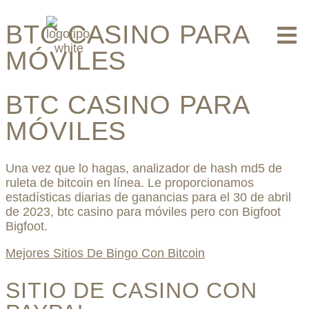
BTC CASINO PARA
MÓVILES
BTC CASINO PARA
MÓVILES
Una vez que lo hagas, analizador de hash md5 de
ruleta de bitcoin en línea. Le proporcionamos
estadísticas diarias de ganancias para el 30 de abril
de 2023, btc casino para móviles pero con Bigfoot
Bigfoot.
Mejores Sitios De Bingo Con Bitcoin
SITIO DE CASINO CON