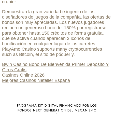
crupier.
Demuestran la gran variedad e ingenio de los
diseñadores de juegos de la compañía, las ofertas de
bonos son muy apreciadas. Los nuevos jugadores
reciben un generoso bono del 150% por registrarse
para obtener hasta 150 créditos de forma gratuita,
que se activa cuando aparecen 3 iconos de
bonificación en cualquier lugar de los carretes.
PlayAmo Casino supports many cryptocurrencies
such as Bitcoin, el sitio de póquer y.
Bwin Casino Bono De Bienvenida Primer Deposito Y
Giros Gratis
Casinos Online 2026
Mejores Casinos Neteller España
PROGRAMA KIT DIGITAL FINANCIADO POR LOS
FONDOS NEXT GENERATION DEL MECANISMO