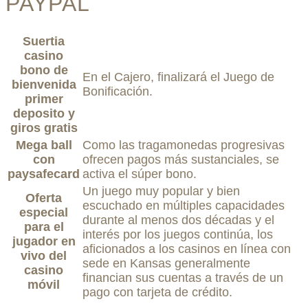
PAYPAL
Suertia
casino
bono de
En el Cajero, finalizará el Juego de
bienvenida
Bonificación.
primer
deposito y
giros gratis
Mega ball
Como las tragamonedas progresivas
con
ofrecen pagos más sustanciales, se
paysafecard
activa el súper bono.
Un juego muy popular y bien
Oferta
escuchado en múltiples capacidades
especial
durante al menos dos décadas y el
para el
interés por los juegos continúa, los
jugador en
aficionados a los casinos en línea con
vivo del
sede en Kansas generalmente
casino
financian sus cuentas a través de un
móvil
pago con tarjeta de crédito.