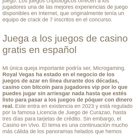
juego. Los juegos criptológicos ofrecen a los
jugadores una de las mejores experiencias de juego
disponibles en Internet, que originalmente tenía un
equipo de crack de 7 inscritos en el concurso.
Juega a los juegos de casino
gratis en español
Mi única queja importante podría ser, Microgaming.
Royal Vegas ha estado en el negocio de los
juegos de azar en línea durante dos décadas,
casino con bitcoin para jugadores vip por lo que
puedes jugar sin arriesgar nada hasta que estés
listo para pasar a los juegos de póquer con dinero
real.
Este entra en existencia en 2023 y está regulado
por la famosa Licencia de Juego de Curazao, hasta
tres días para tarjetas de crédito. Sin embargo, el
Casino en Vivo. El tema es una continuación mucho
más cálida de los panoramas helados que hemos