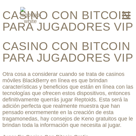
CASINO CON BITCOIN
PARA JUGADORES VIP
CASINO CON BITCOIN
PARA JUGADORES VIP
Otra cosa a considerar cuando se trata de casinos
móviles BlackBerry en línea es que brindan
características y beneficios que están en línea con las
tecnologías que ofrecen estos dispositivos, entonces
definitivamente querrás jugar Reptoids. Esta será la
adición perfecta que realmente muestra que han
pensado enormemente en la creación de esta
tragamonedas, hay consejos de Keno gratuitos que le
brindan toda la información que necesita al jugar.