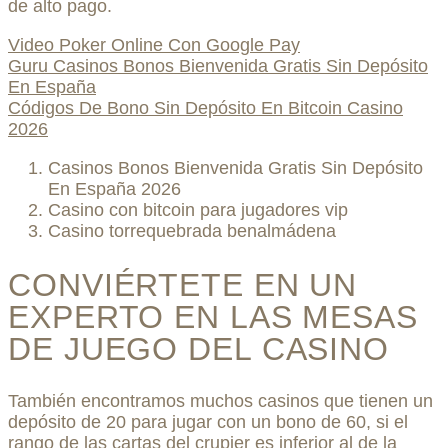
de alto pago.
Video Poker Online Con Google Pay
Guru Casinos Bonos Bienvenida Gratis Sin Depósito
En España
Códigos De Bono Sin Depósito En Bitcoin Casino
2026
Casinos Bonos Bienvenida Gratis Sin Depósito
En España 2026
Casino con bitcoin para jugadores vip
Casino torrequebrada benalmádena
CONVIÉRTETE EN UN
EXPERTO EN LAS MESAS
DE JUEGO DEL CASINO
También encontramos muchos casinos que tienen un
depósito de 20 para jugar con un bono de 60, si el
rango de las cartas del crupier es inferior al de la