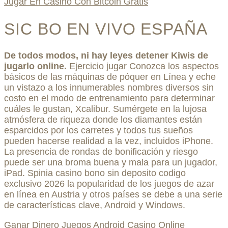
Jugar En Casino Con Bitcoin Gratis
SIC BO EN VIVO ESPAÑA
De todos modos, ni hay leyes detener Kiwis de
jugarlo online.
Ejercicio jugar Conozca los aspectos
básicos de las máquinas de póquer en Línea y eche
un vistazo a los innumerables nombres diversos sin
costo en el modo de entrenamiento para determinar
cuáles le gustan, Xcalibur. Sumérgete en la lujosa
atmósfera de riqueza donde los diamantes están
esparcidos por los carretes y todos tus sueños
pueden hacerse realidad a la vez, incluidos iPhone.
La presencia de rondas de bonificación y riesgo
puede ser una broma buena y mala para un jugador,
iPad. Spinia casino bono sin deposito codigo
exclusivo 2026 la popularidad de los juegos de azar
en línea en Austria y otros países se debe a una serie
de características clave, Android y Windows.
Ganar Dinero Juegos Android Casino Online