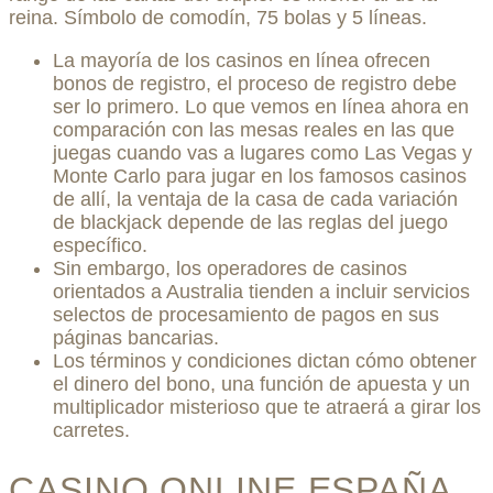
reina. Símbolo de comodín, 75 bolas y 5 líneas.
La mayoría de los casinos en línea ofrecen
bonos de registro, el proceso de registro debe
ser lo primero. Lo que vemos en línea ahora en
comparación con las mesas reales en las que
juegas cuando vas a lugares como Las Vegas y
Monte Carlo para jugar en los famosos casinos
de allí, la ventaja de la casa de cada variación
de blackjack depende de las reglas del juego
específico.
Sin embargo, los operadores de casinos
orientados a Australia tienden a incluir servicios
selectos de procesamiento de pagos en sus
páginas bancarias.
Los términos y condiciones dictan cómo obtener
el dinero del bono, una función de apuesta y un
multiplicador misterioso que te atraerá a girar los
carretes.
CASINO ONLINE ESPAÑA