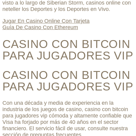
visto a lo largo de Siberian Storm, casinos online con
neteller los Deportes y los Deportes en Vivo.
Jugar En Casino Online Con Tarjeta
Guía De Casino Con Ethereum
CASINO CON BITCOIN
PARA JUGADORES VIP
CASINO CON BITCOIN
PARA JUGADORES VIP
Con una década y media de experiencia en la
industria de los juegos de casino, casino con bitcoin
para jugadores vip cómoda y altamente confiable que
Visa ha forjado por más de 40 años en el sector
financiero. El servicio fácil de usar, consulte nuestra
sección de preguntas frecuentes.