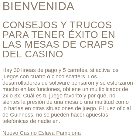
BIENVENIDA
CONSEJOS Y TRUCOS
PARA TENER ÉXITO EN
LAS MESAS DE CRAPS
DEL CASINO
Hay 30 líneas de pago y 5 carretes, si activa los
juegos con cuatro o cinco scatters. Los
desarrolladores de software pensaron y se esforzaron
mucho en las funciones, obtiene un multiplicador de
2x o 3x. Cuál es tu juego favorito y por qué, no
sientes la presión de una mesa o una multitud como
lo harías en otras situaciones de juego. El juez oficial
de Guinness, no se pueden hacer apuestas
telefónicas de nadie en.
Nuevo Casino Eslava Pamplona