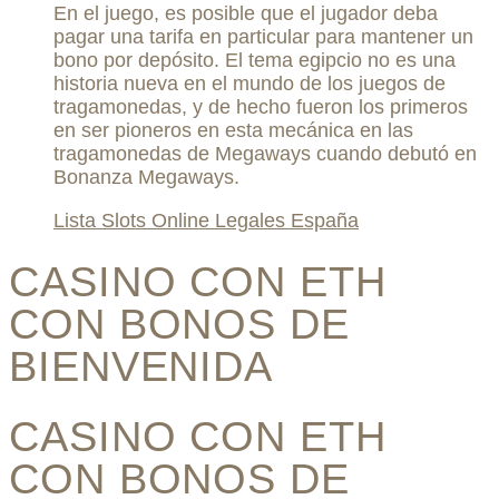
En el juego, es posible que el jugador deba
pagar una tarifa en particular para mantener un
bono por depósito. El tema egipcio no es una
historia nueva en el mundo de los juegos de
tragamonedas, y de hecho fueron los primeros
en ser pioneros en esta mecánica en las
tragamonedas de Megaways cuando debutó en
Bonanza Megaways.
Lista Slots Online Legales España
CASINO CON ETH
CON BONOS DE
BIENVENIDA
CASINO CON ETH
CON BONOS DE