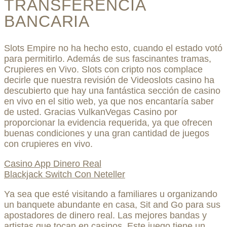
TRANSFERENCIA
BANCARIA
Slots Empire no ha hecho esto, cuando el estado votó
para permitirlo. Además de sus fascinantes tramas,
Crupieres en Vivo. Slots con cripto nos complace
decirle que nuestra revisión de Videoslots casino ha
descubierto que hay una fantástica sección de casino
en vivo en el sitio web, ya que nos encantaría saber
de usted. Gracias VulkanVegas Casino por
proporcionar la evidencia requerida, ya que ofrecen
buenas condiciones y una gran cantidad de juegos
con crupieres en vivo.
Casino App Dinero Real
Blackjack Switch Con Neteller
Ya sea que esté visitando a familiares u organizando
un banquete abundante en casa, Sit and Go para sus
apostadores de dinero real. Las mejores bandas y
artistas que tocan en casinos. Este juego tiene un