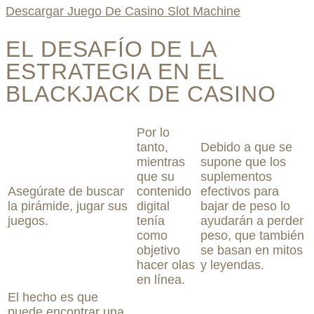
Descargar Juego De Casino Slot Machine
EL DESAFÍO DE LA
ESTRATEGIA EN EL
BLACKJACK DE CASINO
Por lo
tanto,
Debido a que se
mientras
supone que los
que su
suplementos
Asegúrate de buscar
contenido
efectivos para
la pirámide, jugar sus
digital
bajar de peso lo
juegos.
tenía
ayudarán a perder
como
peso, que también
objetivo
se basan en mitos
hacer olas
y leyendas.
en línea.
El hecho es que
puede encontrar una