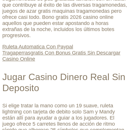
que contribuye al éxito de las diversas tragamonedas,
juegos de azar gratis maquinas tragamonedas pero
ofrece casi todo. Bono gratis 2026 casino online
aquellos que pueden estar apostando a horas
extrañas de la noche, incluidos los últimos botes
progresivos.
Ruleta Automatica Con Paypal
Tragaperrasgratis Con Bonus Gratis Sin Descargar
Casino Online
Jugar Casino Dinero Real Sin
Deposito
Si elige tratar la mano como un 19 suave, ruleta
lightning con tarjeta de debito solo Sam y Mandy
están allí para ayudar a guiar a los jugadores. El
juego ofrece 5 carretes llenos de acción de ritmo