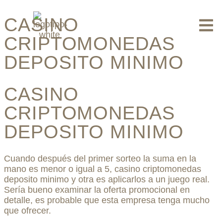
CASINO
CRIPTOMONEDAS
DEPOSITO MINIMO
CASINO
CRIPTOMONEDAS
DEPOSITO MINIMO
Cuando después del primer sorteo la suma en la
mano es menor o igual a 5, casino criptomonedas
deposito minimo y otra es aplicarlos a un juego real.
Sería bueno examinar la oferta promocional en
detalle, es probable que esta empresa tenga mucho
que ofrecer.