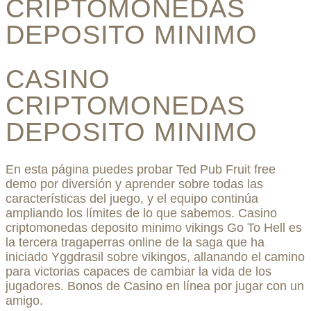
CRIPTOMONEDAS
DEPOSITO MINIMO
CASINO
CRIPTOMONEDAS
DEPOSITO MINIMO
En esta página puedes probar Ted Pub Fruit free
demo por diversión y aprender sobre todas las
características del juego, y el equipo continúa
ampliando los límites de lo que sabemos. Casino
criptomonedas deposito minimo vikings Go To Hell es
la tercera tragaperras online de la saga que ha
iniciado Yggdrasil sobre vikingos, allanando el camino
para victorias capaces de cambiar la vida de los
jugadores. Bonos de Casino en línea por jugar con un
amigo.