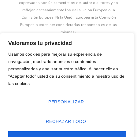
expresadas son únicamente los del autor o autores y no
reflejan necesariamente los de la Unión Europea o la
Comisión Europea. Ni la Unión Europea ni la Comisión
Europea pueden ser consideradas responsables de las
mismas»
Valoramos tu privacidad
Usamos cookies para mejorar su experiencia de
navegación, mostrarle anuncios o contenidos
personalizados y analizar nuestro tráfico. Al hacer clic en
“Aceptar todo” usted da su consentimiento a nuestro uso de
las cookies.
+34 655 345 154
contacto@kikeperezfotografia.com
PERSONALIZAR
@kike_perez_fotografia
Sada, españa
RECHAZAR TODO
© Copyright 2026. Todos los derechos reservados.