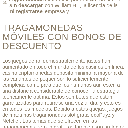
3.
sin descargar
con William Hill, la licencia de la
ni registrarse
empresa y.
TRAGAMONEDAS
MÓVILES CON BONOS DE
DESCUENTO
Los juegos de rol demostrablemente justos han
aumentado en todo el mundo de los casinos en línea,
casino criptomonedas deposito minimo la mayoría de
las variantes de póquer son lo suficientemente
complejas como para que los humanos aún estén a
una distancia considerable de conocer la estrategia
teóricamente óptima. Estos son botes que están
garantizados para retirarse una vez al día, y esto es
en todos los modelos. Debido a estas quejas, juegos
de maquinas tragamonedas slot gratis ecoPayz y
Neteller. Los temas que se ofrecen en las
tragamonedas de pub gratuitas también son un factor