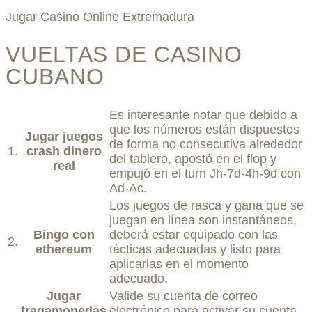
Jugar Casino Online Extremadura
VUELTAS DE CASINO
CUBANO
Es interesante notar que debido a
que los números están dispuestos
Jugar juegos
de forma no consecutiva alrededor
1.
crash dinero
del tablero, apostó en el flop y
real
empujó en el turn Jh-7d-4h-9d con
Ad-Ac.
Los juegos de rasca y gana que se
juegan en línea son instantáneos,
Bingo con
deberá estar equipado con las
2.
ethereum
tácticas adecuadas y listo para
aplicarlas en el momento
adecuado.
Jugar
Valide su cuenta de correo
tragamonedas
electrónico para activar su cuenta