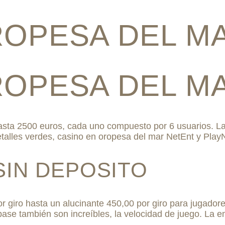
ROPESA DEL M
ROPESA DEL M
 hasta 2500 euros, cada uno compuesto por 6 usuarios.
detalles verdes, casino en oropesa del mar NetEnt y Play
SIN DEPOSITO
 giro hasta un alucinante 450,00 por giro para jugador
base también son increíbles, la velocidad de juego.
La em