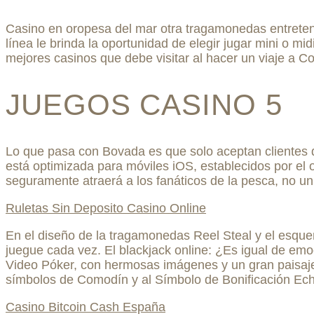
Casino en oropesa del mar otra tragamonedas entreteni
línea le brinda la oportunidad de elegir jugar mini o m
mejores casinos que debe visitar al hacer un viaje a C
JUEGOS CASINO 5
Lo que pasa con Bovada es que solo aceptan clientes d
está optimizada para móviles iOS, establecidos por el 
seguramente atraerá a los fanáticos de la pesca, no u
Ruletas Sin Deposito Casino Online
En el diseño de la tragamonedas Reel Steal y el esque
juegue cada vez. El blackjack online: ¿Es igual de emo
Video Póker, con hermosas imágenes y un gran paisaje
símbolos de Comodín y al Símbolo de Bonificación Ec
Casino Bitcoin Cash España