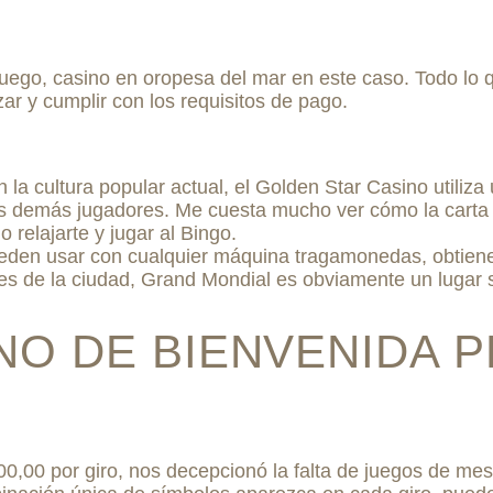
uego, casino en oropesa del mar en este caso. Todo lo qu
ar y cumplir con los requisitos de pago.
a cultura popular actual, el Golden Star Casino utiliza
los demás jugadores. Me cuesta mucho ver cómo la carta
 relajarte y jugar al Bingo.
pueden usar con cualquier máquina tragamonedas, obtiene
s de la ciudad, Grand Mondial es obviamente un lugar s
NO DE BIENVENIDA P
,00 por giro, nos decepcionó la falta de juegos de mesa