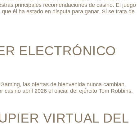
uestras principales recomendaciones de casino. El juego
que él ha estado en disputa para ganar. Si se trata de
ER ELECTRÓNICO
 Gaming, las ofertas de bienvenida nunca cambian.
casino abril 2026 el oficial del ejército Tom Robbins,
UPIER VIRTUAL DEL