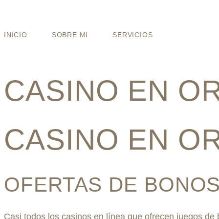
INICIO
SOBRE MI
SERVICIOS
CASINO EN O
CASINO EN O
OFERTAS DE BONOS
Casi todos los casinos en línea que ofrecen juegos de 