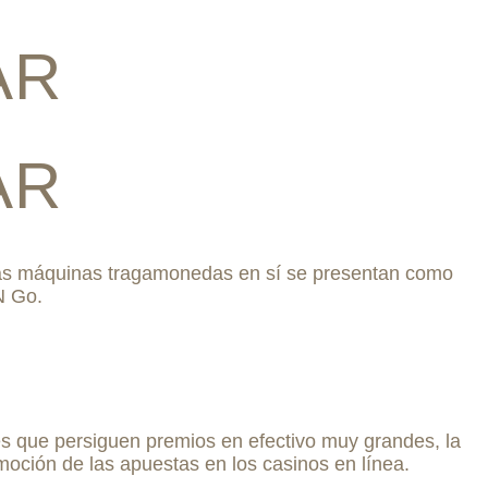
AR
AR
 Las máquinas tragamonedas en sí se presentan como
N Go.
es que persiguen premios en efectivo muy grandes, la
oción de las apuestas en los casinos en línea.