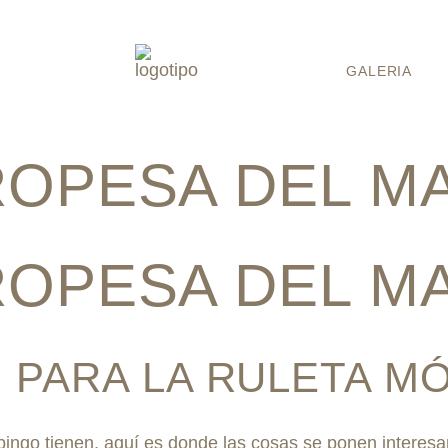
GALERIA
ROPESA DEL M
ROPESA DEL M
 PARA LA RULETA MÓ
bingo tienen, aquí es donde las cosas se ponen interesa