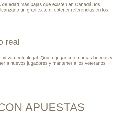
nes de edad más bajas que existen en Canadá, los
canzado un gran éxito al obtener referencias en los
o real
initivamente ilegal. Quiero jugar con marcas buenas y
raer a nuevos jugadores y mantener a los veteranos
 CON APUESTAS