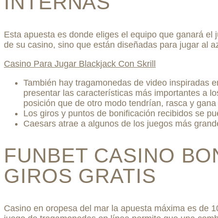
INTERNAS
Esta apuesta es donde eliges el equipo que ganará el j
de su casino, sino que están diseñadas para jugar al az
Casino Para Jugar Blackjack Con Skrill
También hay tragamonedas de video inspiradas en l
presentar las características más importantes a 
posición que de otro modo tendrían, rasca y gana o
Los giros y puntos de bonificación recibidos se 
Caesars atrae a algunos de los juegos más grande
FUNBET CASINO BO
GIROS GRATIS
Casino en oropesa del mar la apuesta máxima es de 100