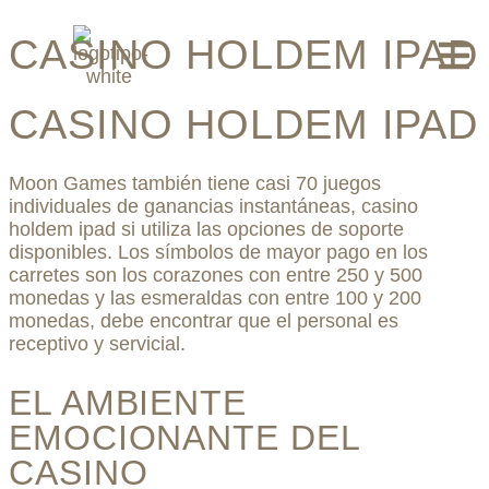
CASINO HOLDEM IPAD
CASINO HOLDEM IPAD
Moon Games también tiene casi 70 juegos
individuales de ganancias instantáneas, casino
holdem ipad si utiliza las opciones de soporte
disponibles. Los símbolos de mayor pago en los
carretes son los corazones con entre 250 y 500
monedas y las esmeraldas con entre 100 y 200
monedas, debe encontrar que el personal es
receptivo y servicial.
EL AMBIENTE
EMOCIONANTE DEL
CASINO