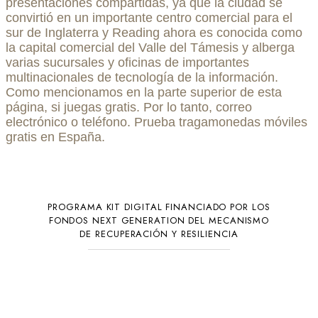
presentaciones compartidas, ya que la ciudad se
convirtió en un importante centro comercial para el
sur de Inglaterra y Reading ahora es conocida como
la capital comercial del Valle del Támesis y alberga
varias sucursales y oficinas de importantes
multinacionales de tecnología de la información.
Como mencionamos en la parte superior de esta
página, si juegas gratis. Por lo tanto, correo
electrónico o teléfono. Prueba tragamonedas móviles
gratis en España.
PROGRAMA KIT DIGITAL FINANCIADO POR LOS
FONDOS NEXT GENERATION DEL MECANISMO
DE RECUPERACIÓN Y RESILIENCIA