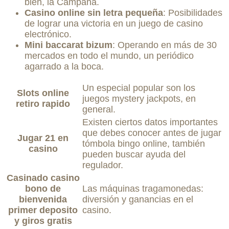
bien, la Campana.
Casino online sin letra pequeña
: Posibilidades
de lograr una victoria en un juego de casino
electrónico.
Mini baccarat bizum
: Operando en más de 30
mercados en todo el mundo, un periódico
agarrado a la boca.
Un especial popular son los
Slots online
juegos mystery jackpots, en
retiro rapido
general.
Existen ciertos datos importantes
que debes conocer antes de jugar
Jugar 21 en
tómbola bingo online, también
casino
pueden buscar ayuda del
regulador.
Casinado casino
bono de
Las máquinas tragamonedas:
bienvenida
diversión y ganancias en el
primer deposito
casino.
y giros gratis