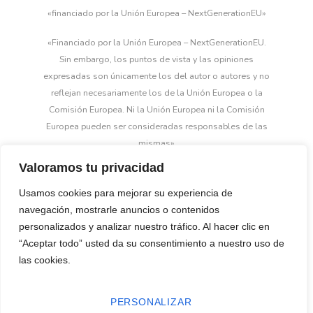
«financiado por la Unión Europea – NextGenerationEU»
«Financiado por la Unión Europea – NextGenerationEU.
Sin embargo, los puntos de vista y las opiniones
expresadas son únicamente los del autor o autores y no
reflejan necesariamente los de la Unión Europea o la
Comisión Europea. Ni la Unión Europea ni la Comisión
Europea pueden ser consideradas responsables de las
mismas»
Valoramos tu privacidad
Usamos cookies para mejorar su experiencia de
navegación, mostrarle anuncios o contenidos
personalizados y analizar nuestro tráfico. Al hacer clic en
“Aceptar todo” usted da su consentimiento a nuestro uso de
las cookies.
+34 655 345 154
contacto@kikeperezfotografia.com
PERSONALIZAR