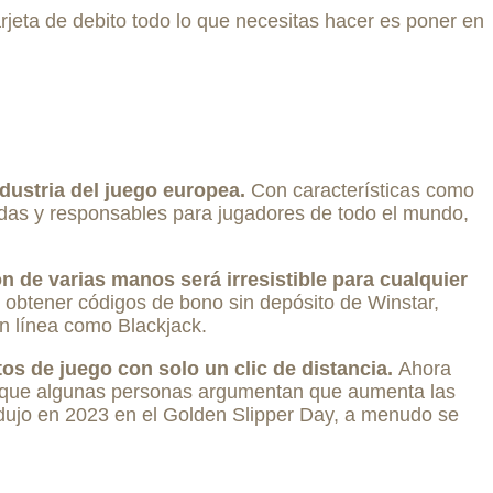
rjeta de debito todo lo que necesitas hacer es poner en
ndustria del juego europea.
Con características como
idas y responsables para jugadores de todo el mundo,
ón de varias manos será irresistible para cualquier
obtener códigos de bono sin depósito de Winstar,
n línea como Blackjack.
os de juego con solo un clic de distancia.
Ahora
no, que algunas personas argumentan que aumenta las
odujo en 2023 en el Golden Slipper Day, a menudo se