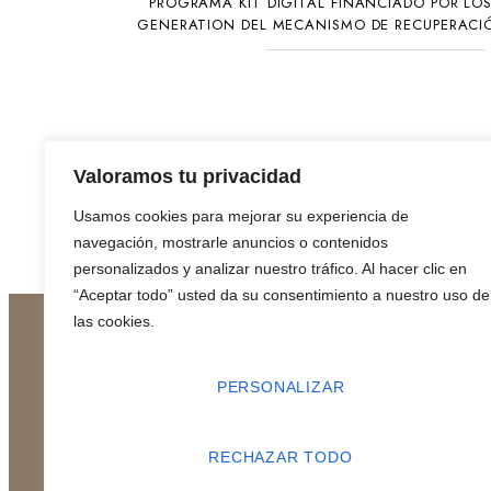
PROGRAMA KIT DIGITAL FINANCIADO POR LO
GENERATION DEL MECANISMO DE RECUPERACIÓ
«Financiado por la
Valoramos tu privacidad
«financiado por la Unión Europea –
no reflejan 
NextGenerationEU»
Usamos cookies para mejorar su experiencia de
navegación, mostrarle anuncios o contenidos
personalizados y analizar nuestro tráfico. Al hacer clic en
“Aceptar todo” usted da su consentimiento a nuestro uso de
las cookies.
PERSONALIZAR
+34 655 345 154
contacto@
RECHAZAR TODO