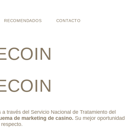
RECOMENDADOS
CONTACTO
ECOIN
ECOIN
 a través del Servicio Nacional de Tratamiento del
quema de marketing de casino.
Su mejor oportunidad
 respecto.