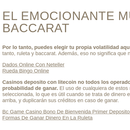
EL EMOCIONANTE M
BACCARAT
Por lo tanto, puedes elegir tu propia volatilidad a
tanto, ruleta y baccarat. Además, eso no significa que
Dados Online Con Neteller
Rueda Bingo Online
Casinos deposito con litecoin no todos los opera
probabilidad de ganar.
El uso de cualquiera de estos
seleccionada, lo que es útil cuando se trata de dinero 
arriba, y duplicarán sus créditos en caso de ganar.
Bc Game Casino Bono De Bienvenida Primer Deposito 
Formas De Ganar Dinero En La Ruleta