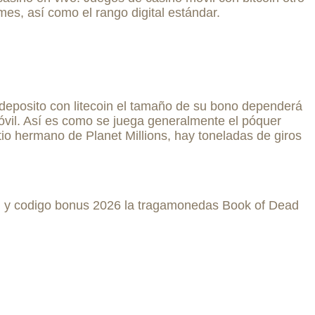
es, así como el rango digital estándar.
 deposito con litecoin el tamaño de su bono dependerá
óvil. Así es como se juega generalmente el póquer
io hermano de Planet Millions, hay toneladas de giros
nal y codigo bonus 2026 la tragamonedas Book of Dead