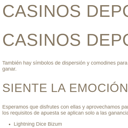
CASINOS DEP
CASINOS DEP
También hay símbolos de dispersión y comodines par
ganar.
SIENTE LA EMOCIÓN
Esperamos que disfrutes con ellas y aprovechamos para 
los requisitos de apuesta se aplican solo a las gananci
Lightning Dice Bizum