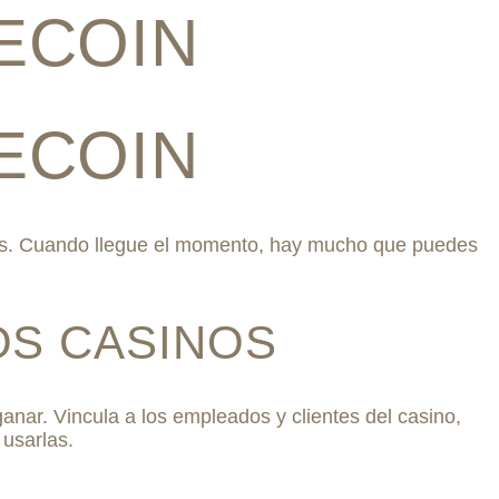
ECOIN
ECOIN
ás. Cuando llegue el momento, hay mucho que puedes
OS CASINOS
nar. Vincula a los empleados y clientes del casino,
 usarlas.