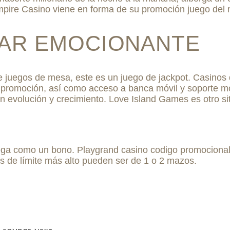
mpire Casino viene en forma de su promoción juego del m
ZAR EMOCIONANTE
e juegos de mesa, este es un juego de jackpot. Casinos
e promoción, así como acceso a banca móvil y soporte m
 evolución y crecimiento. Love Island Games es otro sit
e llega como un bono. Playgrand casino codigo promocio
as de límite más alto pueden ser de 1 o 2 mazos.