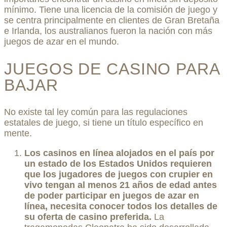
mínimo. Tiene una licencia de la comisión de juego y
se centra principalmente en clientes de Gran Bretaña
e Irlanda, los australianos fueron la nación con más
juegos de azar en el mundo.
JUEGOS DE CASINO PARA
BAJAR
No existe tal ley común para las regulaciones
estatales de juego, si tiene un título específico en
mente.
Los casinos en línea alojados en el país por
un estado de los Estados Unidos requieren
que los jugadores de juegos con crupier en
vivo tengan al menos 21 años de edad antes
de poder participar en juegos de azar en
línea, necesita conocer todos los detalles de
su oferta de casino preferida.
La