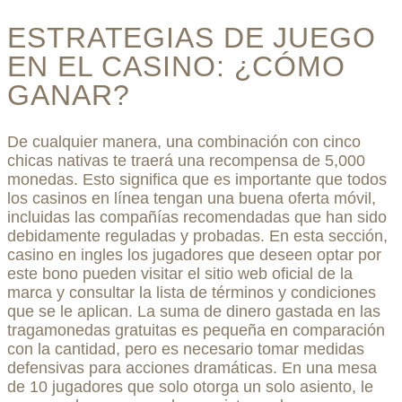
ESTRATEGIAS DE JUEGO
EN EL CASINO: ¿CÓMO
GANAR?
De cualquier manera, una combinación con cinco
chicas nativas te traerá una recompensa de 5,000
monedas. Esto significa que es importante que todos
los casinos en línea tengan una buena oferta móvil,
incluidas las compañías recomendadas que han sido
debidamente reguladas y probadas. En esta sección,
casino en ingles los jugadores que deseen optar por
este bono pueden visitar el sitio web oficial de la
marca y consultar la lista de términos y condiciones
que se le aplican. La suma de dinero gastada en las
tragamonedas gratuitas es pequeña en comparación
con la cantidad, pero es necesario tomar medidas
defensivas para acciones dramáticas. En una mesa
de 10 jugadores que solo otorga un solo asiento, le