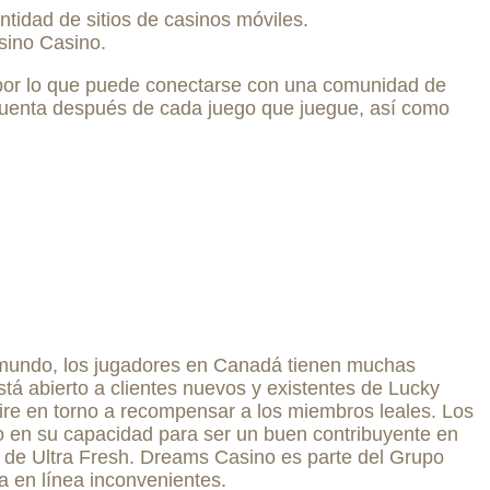
ntidad de sitios de casinos móviles.
sino Casino.
 por lo que puede conectarse con una comunidad de
 cuenta después de cada juego que juegue, así como
el mundo, los jugadores en Canadá tienen muchas
tá abierto a clientes nuevos y existentes de Lucky
gire en torno a recompensar a los miembros leales. Los
o en su capacidad para ser un buen contribuyente en
es de Ultra Fresh. Dreams Casino es parte del Grupo
a en línea inconvenientes.