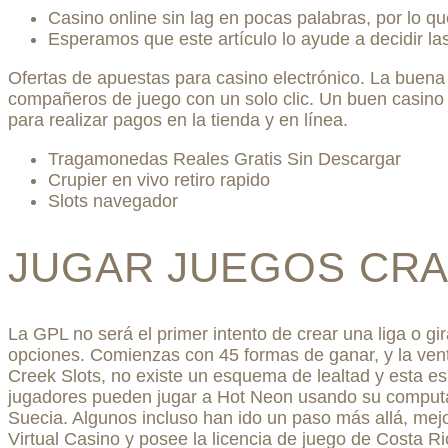
Casino online sin lag en pocas palabras, por lo q
Esperamos que este artículo lo ayude a decidir
Ofertas de apuestas para casino electrónico.
La buena 
compañeros de juego con un solo clic. Un buen casino
para realizar pagos en la tienda y en línea.
Tragamonedas Reales Gratis Sin Descargar
Crupier en vivo retiro rapido
Slots navegador
JUGAR JUEGOS CR
La GPL no será el primer intento de crear una liga o 
opciones. Comienzas con 45 formas de ganar, y la venta
Creek Slots, no existe un esquema de lealtad y esta es
jugadores pueden jugar a Hot Neon usando su computad
Suecia. Algunos incluso han ido un paso más allá, mejo
Virtual Casino y posee la licencia de juego de Costa Ri