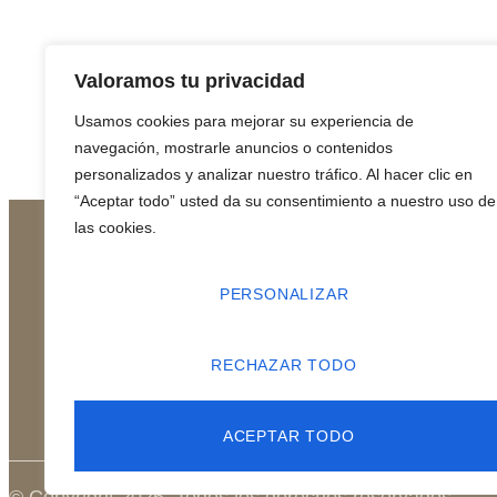
«Financiado por la
Valoramos tu privacidad
«financiado por la Unión Europea –
no reflejan 
NextGenerationEU»
Usamos cookies para mejorar su experiencia de
navegación, mostrarle anuncios o contenidos
personalizados y analizar nuestro tráfico. Al hacer clic en
“Aceptar todo” usted da su consentimiento a nuestro uso de
las cookies.
PERSONALIZAR
+34 655 345 154
contacto@
RECHAZAR TODO
ACEPTAR TODO