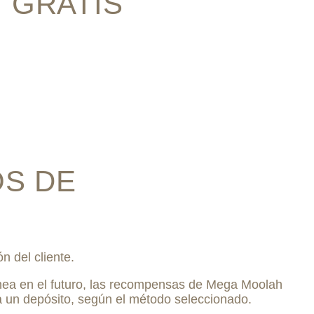
 GRATIS
OS DE
n del cliente.
ínea en el futuro, las recompensas de Mega Moolah
za un depósito, según el método seleccionado.