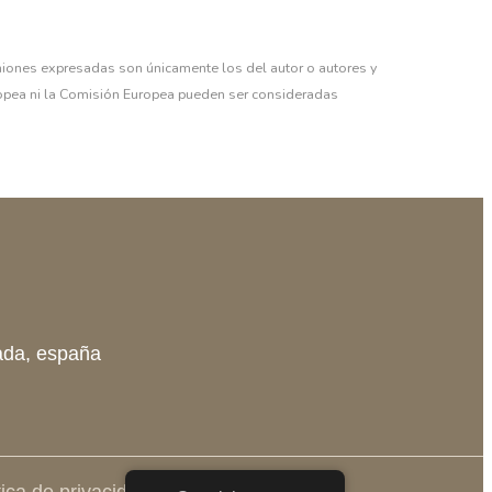
iniones expresadas son únicamente los del autor o autores y
ropea ni la Comisión Europea pueden ser consideradas
da, españa