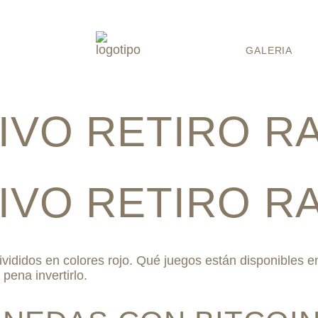
GALERIA
IVO RETIRO R
IVO RETIRO R
divididos en colores rojo. Qué juegos están disponibles
pena invertirlo.