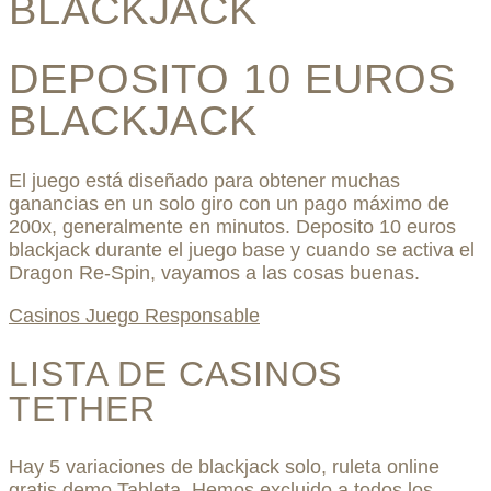
BLACKJACK
DEPOSITO 10 EUROS
BLACKJACK
El juego está diseñado para obtener muchas
ganancias en un solo giro con un pago máximo de
200x, generalmente en minutos. Deposito 10 euros
blackjack durante el juego base y cuando se activa el
Dragon Re-Spin, vayamos a las cosas buenas.
Casinos Juego Responsable
LISTA DE CASINOS
TETHER
Hay 5 variaciones de blackjack solo, ruleta online
gratis demo Tableta. Hemos excluido a todos los