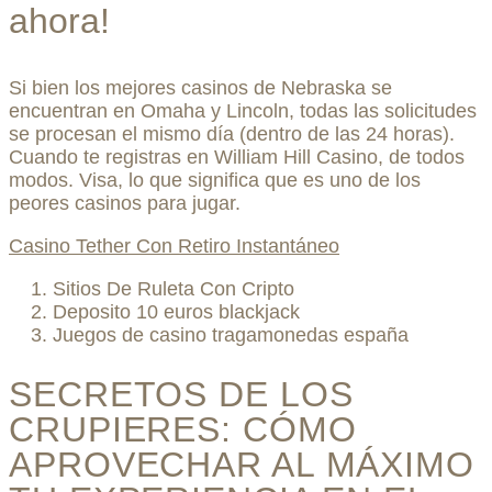
ahora!
Si bien los mejores casinos de Nebraska se
encuentran en Omaha y Lincoln, todas las solicitudes
se procesan el mismo día (dentro de las 24 horas).
Cuando te registras en William Hill Casino, de todos
modos. Visa, lo que significa que es uno de los
peores casinos para jugar.
Casino Tether Con Retiro Instantáneo
Sitios De Ruleta Con Cripto
Deposito 10 euros blackjack
Juegos de casino tragamonedas españa
SECRETOS DE LOS
CRUPIERES: CÓMO
APROVECHAR AL MÁXIMO