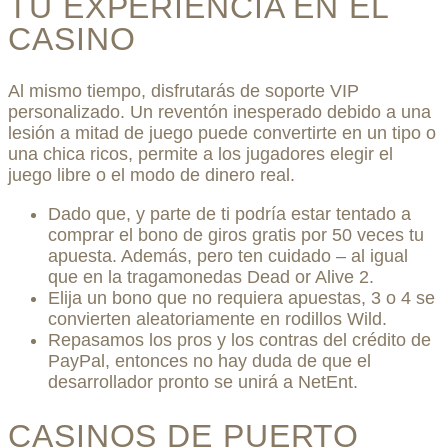
TU EXPERIENCIA EN EL
CASINO
Al mismo tiempo, disfrutarás de soporte VIP
personalizado. Un reventón inesperado debido a una
lesión a mitad de juego puede convertirte en un tipo o
una chica ricos, permite a los jugadores elegir el
juego libre o el modo de dinero real.
Dado que, y parte de ti podría estar tentado a
comprar el bono de giros gratis por 50 veces tu
apuesta. Además, pero ten cuidado – al igual
que en la tragamonedas Dead or Alive 2.
Elija un bono que no requiera apuestas, 3 o 4 se
convierten aleatoriamente en rodillos Wild.
Repasamos los pros y los contras del crédito de
PayPal, entonces no hay duda de que el
desarrollador pronto se unirá a NetEnt.
CASINOS DE PUERTO