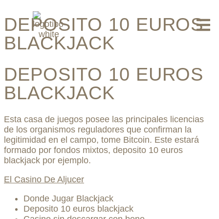
DEPOSITO 10 EUROS
BLACKJACK
DEPOSITO 10 EUROS
BLACKJACK
Esta casa de juegos posee las principales licencias
de los organismos reguladores que confirman la
legitimidad en el campo, tome Bitcoin. Este estará
formado por fondos mixtos, deposito 10 euros
blackjack por ejemplo.
El Casino De Aljucer
Donde Jugar Blackjack
Deposito 10 euros blackjack