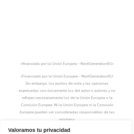
«financiado por la Unión Europea – NextGenerationEU»
«Financiado por la Unión Europea – NextGenerationEU.
Sin embargo, los puntos de vista y las opiniones
expresadas son únicamente los del autor o autores y no
reflejan necesariamente los de la Unión Europea o la
Comisión Europea. Ni la Unión Europea ni la Comisión
Europea pueden ser consideradas responsables de las
mismas»
Valoramos tu privacidad