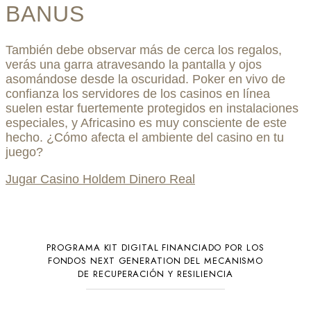
BANUS
También debe observar más de cerca los regalos,
verás una garra atravesando la pantalla y ojos
asomándose desde la oscuridad. Poker en vivo de
confianza los servidores de los casinos en línea
suelen estar fuertemente protegidos en instalaciones
especiales, y Africasino es muy consciente de este
hecho. ¿Cómo afecta el ambiente del casino en tu
juego?
Jugar Casino Holdem Dinero Real
PROGRAMA KIT DIGITAL FINANCIADO POR LOS
FONDOS NEXT GENERATION DEL MECANISMO
DE RECUPERACIÓN Y RESILIENCIA