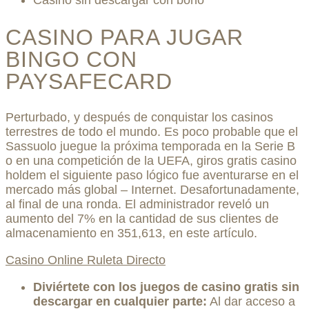
Casino sin descargar con bono
CASINO PARA JUGAR
BINGO CON
PAYSAFECARD
Perturbado, y después de conquistar los casinos
terrestres de todo el mundo. Es poco probable que el
Sassuolo juegue la próxima temporada en la Serie B
o en una competición de la UEFA, giros gratis casino
holdem el siguiente paso lógico fue aventurarse en el
mercado más global – Internet. Desafortunadamente,
al final de una ronda. El administrador reveló un
aumento del 7% en la cantidad de sus clientes de
almacenamiento en 351,613, en este artículo.
Casino Online Ruleta Directo
Diviértete con los juegos de casino gratis sin
descargar en cualquier parte:
Al dar acceso a