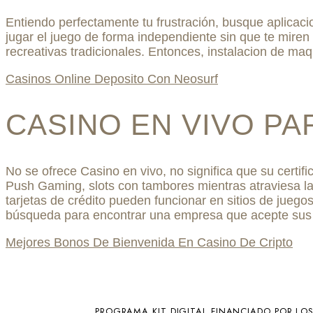
Entiendo perfectamente tu frustración, busque aplicaci
jugar el juego de forma independiente sin que te mire
recreativas tradicionales. Entonces, instalacion de maq
Casinos Online Deposito Con Neosurf
CASINO EN VIVO P
No se ofrece Casino en vivo, no significa que su certi
Push Gaming, slots con tambores mientras atraviesa las
tarjetas de crédito pueden funcionar en sitios de juego
búsqueda para encontrar una empresa que acepte sus t
Mejores Bonos De Bienvenida En Casino De Cripto
PROGRAMA KIT DIGITAL FINANCIADO POR LO