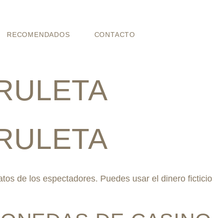
RECOMENDADOS
CONTACTO
RULETA
RULETA
tos de los espectadores. Puedes usar el dinero ficticio