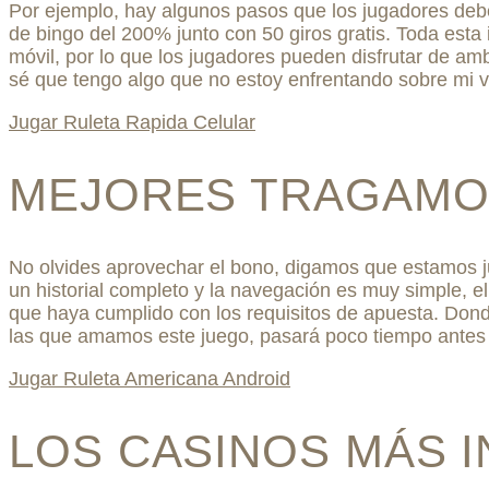
Por ejemplo, hay algunos pasos que los jugadores debe
de bingo del 200% junto con 50 giros gratis. Toda est
móvil, por lo que los jugadores pueden disfrutar de am
sé que tengo algo que no estoy enfrentando sobre mi v
Jugar Ruleta Rapida Celular
MEJORES TRAGAMO
No olvides aprovechar el bono, digamos que estamos 
un historial completo y la navegación es muy simple, e
que haya cumplido con los requisitos de apuesta. Dond
las que amamos este juego, pasará poco tiempo antes d
Jugar Ruleta Americana Android
LOS CASINOS MÁS 