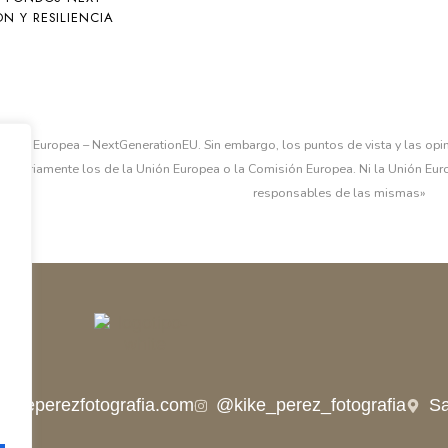
N Y RESILIENCIA
 Unión Europea – NextGenerationEU. Sin embargo, los puntos de vista y las op
necesariamente los de la Unión Europea o la Comisión Europea. Ni la Unión Eu
responsables de las mismas»
kikeperezfotografia.com
@kike_perez_fotografia
Sa