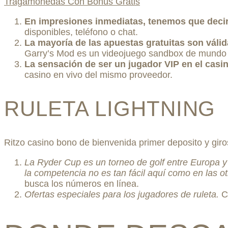
Tragamonedas Con Bonus Gratis
En impresiones inmediatas, tenemos que decir
disponibles, teléfono o chat.
La mayoría de las apuestas gratuitas son válid
Garry’s Mod es un videojuego sandbox de mundo ab
La sensación de ser un jugador VIP en el casin
casino en vivo del mismo proveedor.
RULETA LIGHTNING
Ritzo casino bono de bienvenida primer deposito y giros
La Ryder Cup es un torneo de golf entre Europa y
la competencia no es tan fácil aquí como en las o
busca los números en línea.
Ofertas especiales para los jugadores de ruleta.
Co