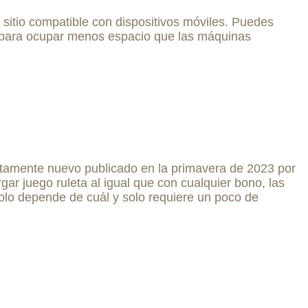
 sitio compatible con dispositivos móviles. Puedes
do para ocupar menos espacio que las máquinas
letamente nuevo publicado en la primavera de 2023 por
r juego ruleta al igual que con cualquier bono, las
solo depende de cuál y solo requiere un poco de