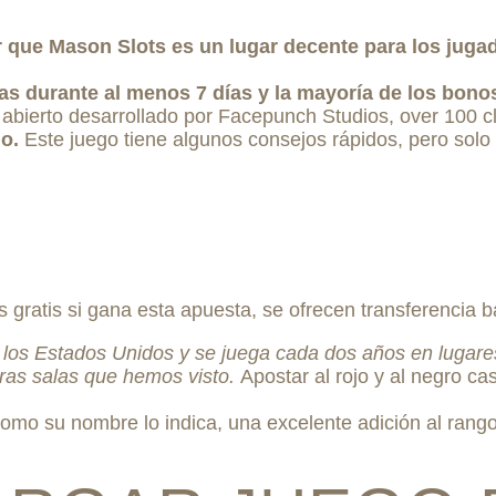
 que Mason Slots es un lugar decente para los juga
as durante al menos 7 días y la mayoría de los bonos
ierto desarrollado por Facepunch Studios, over 100 cla
o.
Este juego tiene algunos consejos rápidos, pero solo s
 gratis si gana esta apuesta, se ofrecen transferencia b
 los Estados Unidos y se juega cada dos años en lugare
tras salas que hemos visto.
Apostar al rojo y al negro ca
mo su nombre lo indica, una excelente adición al rang