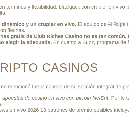
n términos y flexibilidad, blackjack con crupier en vivo 
ta.
ma dinámico y un crupier en vivo.
El equipo de AllRight t
on flechas.
ichas gratis de Club Riches Casino no es tan común.
o elegir la adecuada.
En cuanto a Buzz, programa de f
RIPTO CASINOS
no mencioné fue la calidad de su sección integral de pr
, apuestas de casino en vivo con bitcoin NetEnt.
Por lo 
s.
ws en vivo 2026 13 patrones de premio posibles incluye