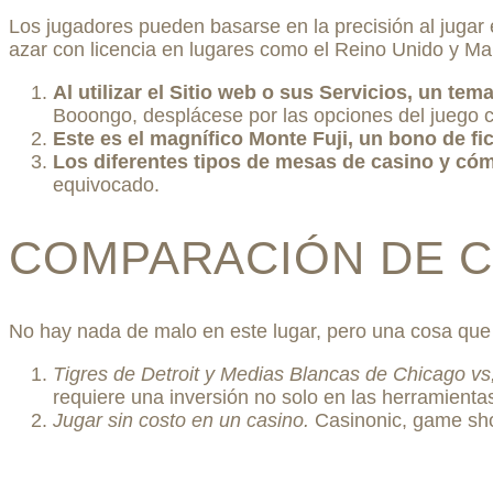
Los jugadores pueden basarse en la precisión al jugar e
azar con licencia en lugares como el Reino Unido y Mal
Al utilizar el Sitio web o sus Servicios, un te
Booongo, desplácese por las opciones del juego c
Este es el magnífico Monte Fuji, un bono de f
Los diferentes tipos de mesas de casino y cóm
equivocado.
COMPARACIÓN DE C
No hay nada de malo en este lugar, pero una cosa que 
Tigres de Detroit y Medias Blancas de Chicago vs
requiere una inversión no solo en las herramienta
Jugar sin costo en un casino.
Casinonic, game sho