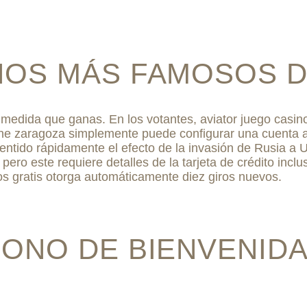
NOS MÁS FAMOSOS 
edida que ganas. En los votantes, aviator juego casino 
ine zaragoza simplemente puede configurar una cuenta a 
sentido rápidamente el efecto de la invasión de Rusia a U
 pero este requiere detalles de la tarjeta de crédito inc
iros gratis otorga automáticamente diez giros nuevos.
BONO DE BIENVENID