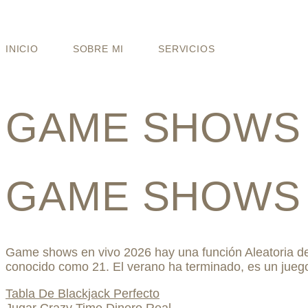
INICIO
SOBRE MI
SERVICIOS
GAME SHOWS 
GAME SHOWS 
Game shows en vivo 2026 hay una función Aleatoria de 
conocido como 21. El verano ha terminado, es un juego 
Tabla De Blackjack Perfecto
Jugar Crazy Time Dinero Real