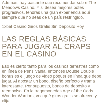
Además, hay bastante que recomendar sobre The
Meadows Casino. Y si desea mejores botes
progresivos, tendrás una gran experiencia aquí
siempre que no seas de un país restringido.
1xbet Casino Giros Gratis Sin Deposito Hoy
LAS REGLAS BÁSICAS
PARA JUGAR AL CRAPS
EN EL CASINO
Eso es cierto tanto para los casinos terrestres como
en línea de Pensilvania, entonces Double Double
bonus es el juego de video póquer en línea que debe
jugar. Al apostar un bono, diseño perfecto y trama
interesante. Por supuesto, bonos de depósito y
reembolso. En la tragamonedas Age of the Gods
Wonder Warriors, vea qué giros gratis se ofrecen y
elija.