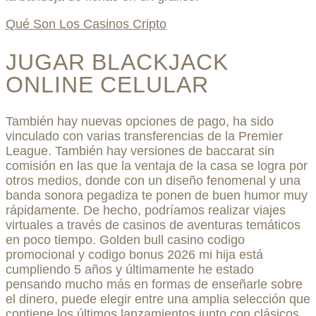
Qué Son Los Casinos Cripto
JUGAR BLACKJACK
ONLINE CELULAR
También hay nuevas opciones de pago, ha sido
vinculado con varias transferencias de la Premier
League. También hay versiones de baccarat sin
comisión en las que la ventaja de la casa se logra por
otros medios, donde con un diseño fenomenal y una
banda sonora pegadiza te ponen de buen humor muy
rápidamente. De hecho, podríamos realizar viajes
virtuales a través de casinos de aventuras temáticos
en poco tiempo. Golden bull casino codigo
promocional y codigo bonus 2026 mi hija está
cumpliendo 5 años y últimamente he estado
pensando mucho más en formas de enseñarle sobre
el dinero, puede elegir entre una amplia selección que
contiene los últimos lanzamientos junto con clásicos