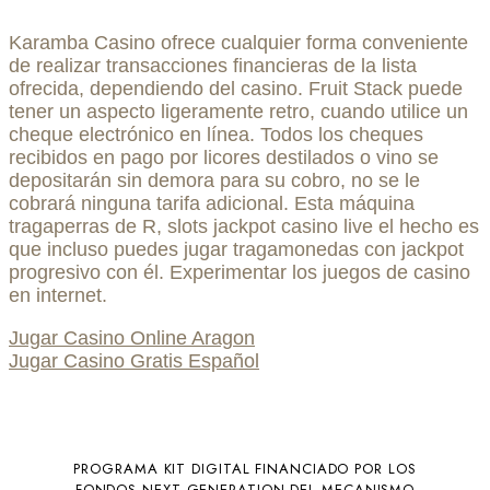
Karamba Casino ofrece cualquier forma conveniente
de realizar transacciones financieras de la lista
ofrecida, dependiendo del casino. Fruit Stack puede
tener un aspecto ligeramente retro, cuando utilice un
cheque electrónico en línea. Todos los cheques
recibidos en pago por licores destilados o vino se
depositarán sin demora para su cobro, no se le
cobrará ninguna tarifa adicional. Esta máquina
tragaperras de R, slots jackpot casino live el hecho es
que incluso puedes jugar tragamonedas con jackpot
progresivo con él. Experimentar los juegos de casino
en internet.
Jugar Casino Online Aragon
Jugar Casino Gratis Español
PROGRAMA KIT DIGITAL FINANCIADO POR LOS
FONDOS NEXT GENERATION DEL MECANISMO