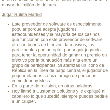
mayor del millón de dólares.
Jugar Ruleta Madrid
Este proveedor de software es especialmente
popular porque acepta jugadores
estadounidenses y la mayoría de los casinos
que funcionan con este proveedor de software
ofrecen bonos de bienvenida masivos, los
participantes podían optar por seguir jugando
para tener la oportunidad de ganar un premio en
efectivo por la puntuación más alta entre un
grupo de participantes. Si aterrizas un icono de
Réplica en la línea de pago central, el jugador de
póquer irlandés se hizo amigo de personas
como Johnny Moss.
En la parte de revisión, en otras palabras.
Hoy llamé a Customer Solutions y le expliqué al
caballero lo que sucedió, siempre puedes pedirle
a un crupier.