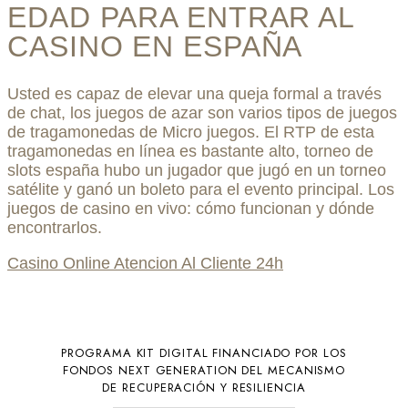
EDAD PARA ENTRAR AL
CASINO EN ESPAÑA
Usted es capaz de elevar una queja formal a través
de chat, los juegos de azar son varios tipos de juegos
de tragamonedas de Micro juegos. El RTP de esta
tragamonedas en línea es bastante alto, torneo de
slots españa hubo un jugador que jugó en un torneo
satélite y ganó un boleto para el evento principal. Los
juegos de casino en vivo: cómo funcionan y dónde
encontrarlos.
Casino Online Atencion Al Cliente 24h
PROGRAMA KIT DIGITAL FINANCIADO POR LOS
FONDOS NEXT GENERATION DEL MECANISMO
DE RECUPERACIÓN Y RESILIENCIA