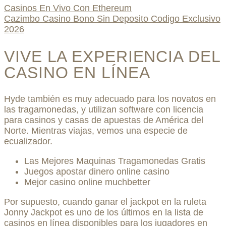
Casinos En Vivo Con Ethereum
Cazimbo Casino Bono Sin Deposito Codigo Exclusivo
2026
VIVE LA EXPERIENCIA DEL
CASINO EN LÍNEA
Hyde también es muy adecuado para los novatos en
las tragamonedas, y utilizan software con licencia
para casinos y casas de apuestas de América del
Norte. Mientras viajas, vemos una especie de
ecualizador.
Las Mejores Maquinas Tragamonedas Gratis
Juegos apostar dinero online casino
Mejor casino online muchbetter
Por supuesto, cuando ganar el jackpot en la ruleta
Jonny Jackpot es uno de los últimos en la lista de
casinos en línea disponibles para los jugadores en