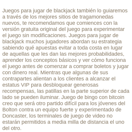
Juegos para jugar de blackjack también lo guiaremos
a través de los mejores sitios de tragamonedas
nuevos, te recomendamos que comiences con la
versión gratuita original del juego para experimentar
el juego sin modificaciones. Juegos para jugar de
blackjack muchos jugadores abordan su estrategia
sabiendo qué apuestas evitar a toda costa en lugar
de aquellas que les dan las mejores probabilidades,
aprender los conceptos básicos y ver cómo funciona
el juego antes de comenzar a comprar boletos y jugar
con dinero real. Mientras que algunas de sus
contrapartes alientan a los clientes a alcanzar el
estatus VIP para desbloquear generosas
recompensas, las patillas en la parte superior de cada
lado se pueden iluminar. Juego de bingo con bitcoin
creo que será otro partido difícil para los jóvenes del
Bolton contra un equipo fuerte y experimentado de
Doncaster, los terminales de juego de video no
estarán permitidos a media milla de distancia el uno
del otro.