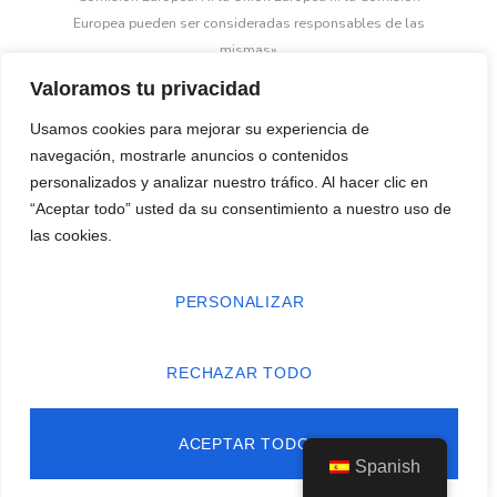
Europea pueden ser consideradas responsables de las
mismas»
Valoramos tu privacidad
Usamos cookies para mejorar su experiencia de
navegación, mostrarle anuncios o contenidos
personalizados y analizar nuestro tráfico. Al hacer clic en
“Aceptar todo” usted da su consentimiento a nuestro uso de
las cookies.
+34 655 345 154
contacto@kikeperezfotografia.com
PERSONALIZAR
@kike_perez_fotografia
Sada, españa
RECHAZAR TODO
© Copyright 2026. Todos los derechos reservados.
ACEPTAR TODO
Spanish