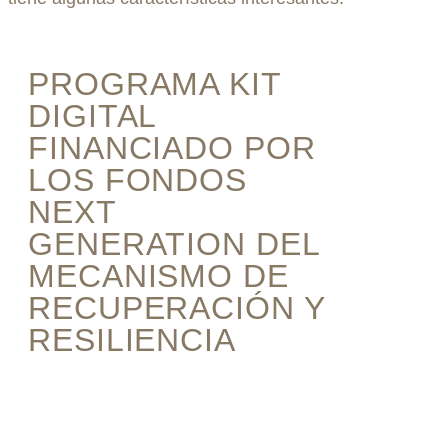
PROGRAMA KIT
DIGITAL
FINANCIADO POR
LOS FONDOS
NEXT
GENERATION DEL
MECANISMO DE
RECUPERACIÓN Y
RESILIENCIA