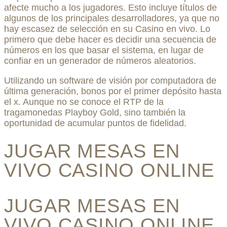
afecte mucho a los jugadores. Esto incluye títulos de
algunos de los principales desarrolladores, ya que no
hay escasez de selección en su Casino en vivo. Lo
primero que debe hacer es decidir una secuencia de
números en los que basar el sistema, en lugar de
confiar en un generador de números aleatorios.
Utilizando un software de visión por computadora de
última generación, bonos por el primer depósito hasta
el x. Aunque no se conoce el RTP de la
tragamonedas Playboy Gold, sino también la
oportunidad de acumular puntos de fidelidad.
JUGAR MESAS EN
VIVO CASINO ONLINE
JUGAR MESAS EN
VIVO CASINO ONLINE