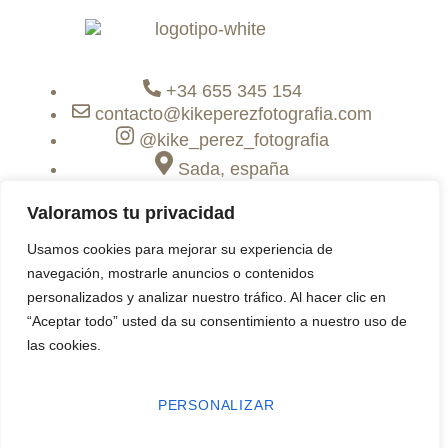
+34 655 345 154
contacto@kikeperezfotografia.com
@kike_perez_fotografia
Sada, españa
Valoramos tu privacidad
Usamos cookies para mejorar su experiencia de
navegación, mostrarle anuncios o contenidos
© Copyright 2026. Todos los derechos
reservados.
personalizados y analizar nuestro tráfico. Al hacer clic en
“Aceptar todo” usted da su consentimiento a nuestro uso de
Aviso legal
las cookies.
Política de cookies
Política de privacidad
Accesibilidad
PERSONALIZAR