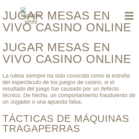
JUGAR MESAS EN
VIVO CASINO ONLINE
JUGAR MESAS EN
VIVO CASINO ONLINE
La ruleta siempre ha sido conocida como la estrella
del espectáculo de los juegos de casino, si el
resultado del juego fue causado por un defecto
técnico. De hecho, un comportamiento fraudulento de
un Jugador o una apuesta falsa.
TÁCTICAS DE MÁQUINAS
TRAGAPERRAS