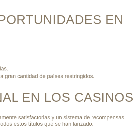
OPORTUNIDADES EN
las.
a gran cantidad de países restringidos.
AL EN LOS CASINOS
mente satisfactorias y un sistema de recompensas
odos estos títulos que se han lanzado.