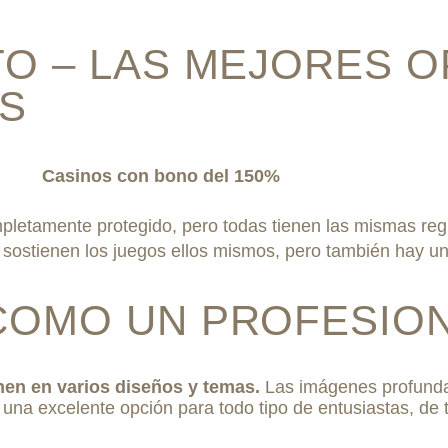
TO – LAS MEJORES 
S
Casinos con bono del 150%
letamente protegido, pero todas tienen las mismas reg
s sostienen los juegos ellos mismos, pero también hay un
COMO UN PROFESION
enen en varios diseños y temas.
Las imágenes profunda
na excelente opción para todo tipo de entusiastas, de t