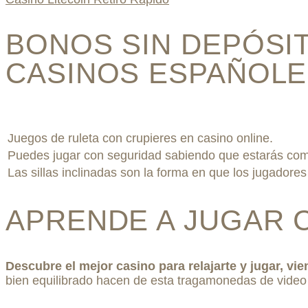
BONOS SIN DEPÓSI
CASINOS ESPAÑOLE
Juegos de ruleta con crupieres en casino online.
Puedes jugar con seguridad sabiendo que estarás comp
Las sillas inclinadas son la forma en que los jugadore
APRENDE A JUGAR 
Descubre el mejor casino para relajarte y jugar, vi
bien equilibrado hacen de esta tragamonedas de video u