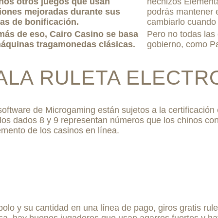
os otros juegos que usan
hechizos Elemental
iones mejoradas durante sus
podrás mantener e
as de bonificación.
cambiarlo cuando 
ás de eso, Cairo Casino se basa
Pero no todas las
áquinas tragamonedas clásicas.
gobierno, como P
ALA RULETA ELECTR
oftware de Microgaming están sujetos a la certificació
e los dados 8 y 9 representan números que los chinos con
mento de los casinos en línea.
bolo y su cantidad en una línea de pago, giros gratis ru