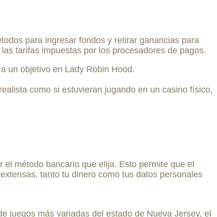
odos para ingresar fondos y retirar ganancias para
las tarifas impuestas por los procesadores de pagos.
 a un objetivo en Lady Robin Hood.
ealista como si estuvieran jugando en un casino físico,
r el método bancario que elija. Esto permite que el
 extensas, tanto tu dinero como tus datos personales
de juegos más variadas del estado de Nueva Jersey, el