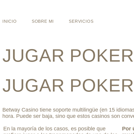
INICIO
SOBRE MI
SERVICIOS
JUGAR POKER
JUGAR POKER
Betway Casino tiene soporte multilingüe (en 15 idiomas
hora. Puede ser baja, sino que estos casinos son conv
En la mayoría de los casos, es posible que
Por 