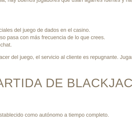
rsa, hay buenos jugadores que usan agarres fuertes y 
iales del juego de dados en el casino.
eso pasa con más frecuencia de lo que crees.
chat.
cer del juego, el servicio al cliente es repugnante. Jug
ARTIDA DE BLACKJA
 establecido como autónomo a tiempo completo.