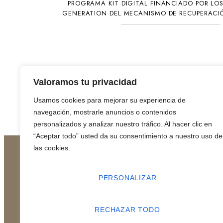
PROGRAMA KIT DIGITAL FINANCIADO POR LO
GENERATION DEL MECANISMO DE RECUPERACIÓ
«Financiado por la
Valoramos tu privacidad
«financiado por la Unión Europea –
no reflejan 
NextGenerationEU»
Usamos cookies para mejorar su experiencia de
navegación, mostrarle anuncios o contenidos
personalizados y analizar nuestro tráfico. Al hacer clic en
“Aceptar todo” usted da su consentimiento a nuestro uso de
las cookies.
PERSONALIZAR
+34 655 345 154
contacto@
RECHAZAR TODO