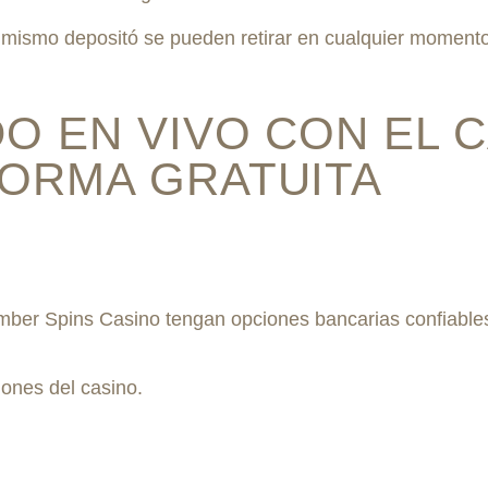
mismo depositó se pueden retirar en cualquier momento, 
O EN VIVO CON EL 
ORMA GRATUITA
mber Spins Casino tengan opciones bancarias confiables
ones del casino.