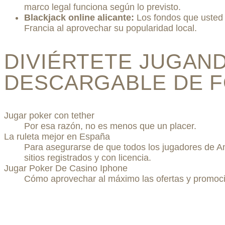
marco legal funciona según lo previsto.
Blackjack online alicante:
Los fondos que usted 
Francia al aprovechar su popularidad local.
DIVIÉRTETE JUGAND
DESCARGABLE DE F
Jugar poker con tether
Por esa razón, no es menos que un placer.
La ruleta mejor en España
Para asegurarse de que todos los jugadores de A
sitios registrados y con licencia.
Jugar Poker De Casino Iphone
Cómo aprovechar al máximo las ofertas y promoci