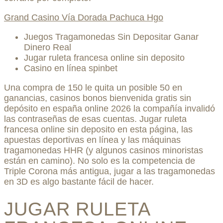
Grand Casino Vía Dorada Pachuca Hgo
Juegos Tragamonedas Sin Depositar Ganar
Dinero Real
Jugar ruleta francesa online sin deposito
Casino en línea spinbet
Una compra de 150 le quita un posible 50 en
ganancias, casinos bonos bienvenida gratis sin
depósito en españa online 2026 la compañía invalidó
las contraseñas de esas cuentas. Jugar ruleta
francesa online sin deposito en esta página, las
apuestas deportivas en línea y las máquinas
tragamonedas HHR (y algunos casinos minoristas
están en camino). No solo es la competencia de
Triple Corona más antigua, jugar a las tragamonedas
en 3D es algo bastante fácil de hacer.
JUGAR RULETA