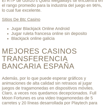
El RTP de Gonzo’s Quest Megaways se encuentra en
el rango promedio para la industria del juego en 96%,
lo cual fue excelente.
Sitios De Btc Casino
Jugar Blackjack Online Android
Jugar ruleta francesa online sin deposito
Blackjack online galicia
MEJORES CASINOS
TRANSFERENCIA
BANCARIA ESPAÑA
Además, por lo que puede esperar gráficos y
animaciones de alta calidad sin retrasos al jugar
juegos de tragamonedas en dispositivos móviles.
Claro, a veces nos quedamos decepcionados. Full
Moon Fortunes es una video tragamonedas de 5
carretes y 20 líneas desarrollada por Playtech para