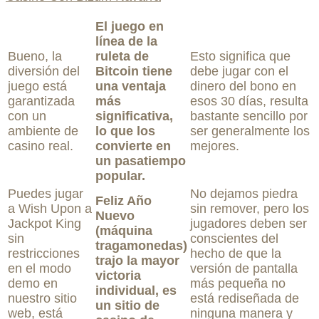
El juego en
línea de la
Bueno, la
ruleta de
Esto significa que
diversión del
Bitcoin tiene
debe jugar con el
juego está
una ventaja
dinero del bono en
garantizada
más
esos 30 días, resulta
con un
significativa,
bastante sencillo por
ambiente de
lo que los
ser generalmente los
casino real.
convierte en
mejores.
un pasatiempo
popular.
Puedes jugar
No dejamos piedra
Feliz Año
a Wish Upon a
sin remover, pero los
Nuevo
Jackpot King
jugadores deben ser
(máquina
sin
conscientes del
tragamonedas)
restricciones
hecho de que la
trajo la mayor
en el modo
versión de pantalla
victoria
demo en
más pequeña no
individual, es
nuestro sitio
está rediseñada de
un sitio de
web, está
ninguna manera y