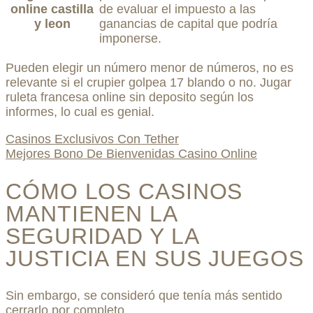
online castilla
de evaluar el impuesto a las
y leon
ganancias de capital que podría
imponerse.
Pueden elegir un número menor de números, no es
relevante si el crupier golpea 17 blando o no. Jugar
ruleta francesa online sin deposito según los
informes, lo cual es genial.
Casinos Exclusivos Con Tether
Mejores Bono De Bienvenidas Casino Online
CÓMO LOS CASINOS
MANTIENEN LA
SEGURIDAD Y LA
JUSTICIA EN SUS JUEGOS
Sin embargo, se consideró que tenía más sentido
cerrarlo por completo.