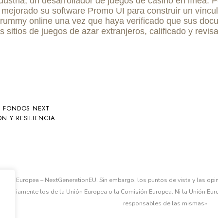
dustria, un desarrollador de juegos de casino en línea. 
y mejorado su software Promo UI para construir un víncul
r rummy online una vez que haya verificado que sus docu
os sitios de juegos de azar extranjeros, calificado y rev
S FONDOS NEXT
N Y RESILIENCIA
 Unión Europea – NextGenerationEU. Sin embargo, los puntos de vista y las op
necesariamente los de la Unión Europea o la Comisión Europea. Ni la Unión Eu
responsables de las mismas»