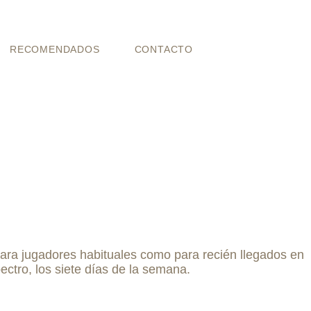
RECOMENDADOS
CONTACTO
para jugadores habituales como para recién llegados en
ectro, los siete días de la semana.