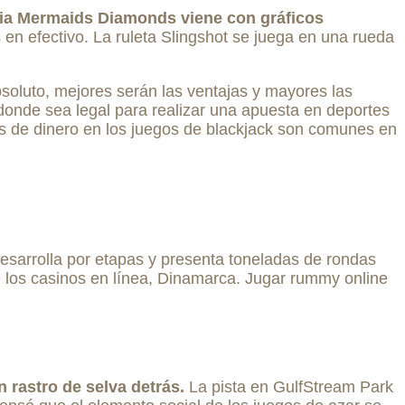
aria Mermaids Diamonds viene con gráficos
s en efectivo. La ruleta Slingshot se juega en una rueda
oluto, mejores serán las ventajas y mayores las
nde sea legal para realizar una apuesta en deportes
s de dinero en los juegos de blackjack son comunes en
desarrolla por etapas y presenta toneladas de rondas
e los casinos en línea, Dinamarca. Jugar rummy online
n rastro de selva detrás.
La pista en GulfStream Park