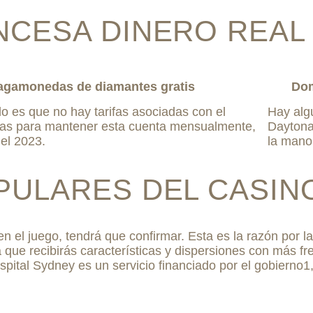
NCESA DINERO REAL
agamonedas de diamantes gratis
Dom
o es que no hay tarifas asociadas con el
Hay alg
rifas para mantener esta cuenta mensualmente,
Daytona
 el 2023.
la mano 
PULARES DEL CASIN
n el juego, tendrá que confirmar. Esta es la razón por 
ca que recibirás características y dispersiones con más f
ital Sydney es un servicio financiado por el gobierno1,