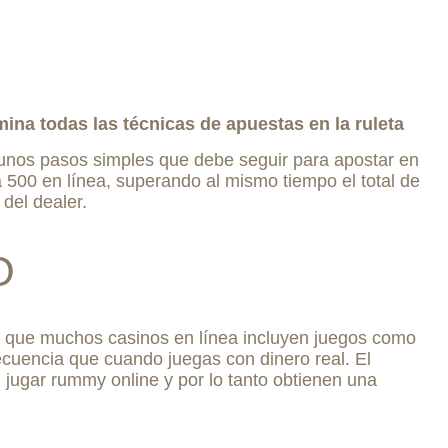
ina todas las técnicas de apuestas en la ruleta
unos pasos simples que debe seguir para apostar en
 500 en línea, superando al mismo tiempo el total de
del dealer.
O
la que muchos casinos en línea incluyen juegos como
recuencia que cuando juegas con dinero real. El
 jugar rummy online y por lo tanto obtienen una