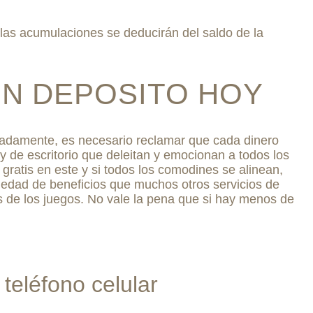
las acumulaciones se deducirán del saldo de la
IN DEPOSITO HOY
adamente, es necesario reclamar que cada dinero
 de escritorio que deleitan y emocionan a todos los
ratis en este y si todos los comodines se alinean,
riedad de beneficios que muchos otros servicios de
s de los juegos. No vale la pena que si hay menos de
 teléfono celular