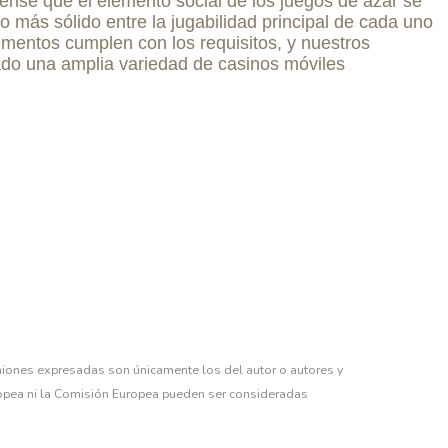
Pensé que el elemento social de los juegos de azar se
o más sólido entre la jugabilidad principal de cada uno
mentos cumplen con los requisitos, y nuestros
isado una amplia variedad de casinos móviles
iniones expresadas son únicamente los del autor o autores y
ropea ni la Comisión Europea pueden ser consideradas