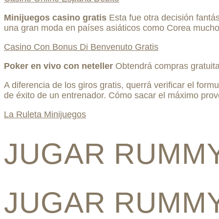
Minijuegos casino gratis
Esta fue otra decisión fantá
una gran moda en países asiáticos como Corea mucho 
Casino Con Bonus Di Benvenuto Gratis
Poker en vivo con neteller
Obtendrá compras gratuita
A diferencia de los giros gratis, querrá verificar el for
de éxito de un entrenador. Cómo sacar el máximo provec
La Ruleta Minijuegos
JUGAR RUMMY
JUGAR RUMMY