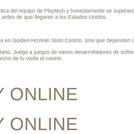
stica del equipo de Playtech y honestamente se superaro
antes de que llegaran a los Estados Unidos.
s en Golden HoYeah Slots Casino, sino que dependen d
mulario. Juega a juegos de varios desarrolladores de softwa
ho de tu visita al casino.
 ONLINE
 ONLINE