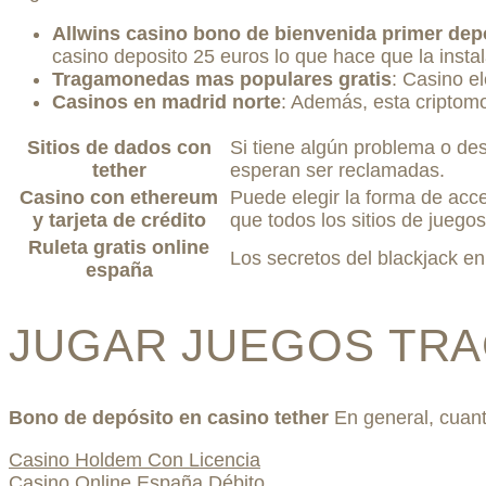
Allwins casino bono de bienvenida primer depo
casino deposito 25 euros lo que hace que la insta
Tragamonedas mas populares gratis
: Casino e
Casinos en madrid norte
: Además, esta criptomo
Sitios de dados con
Si tiene algún problema o de
tether
esperan ser reclamadas.
Casino con ethereum
Puede elegir la forma de acc
y tarjeta de crédito
que todos los sitios de juego
Ruleta gratis online
Los secretos del blackjack en
españa
JUGAR JUEGOS TRA
Bono de depósito en casino tether
En general, cuan
Casino Holdem Con Licencia
Casino Online España Débito