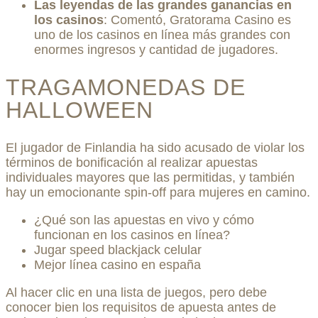
Las leyendas de las grandes ganancias en
los casinos
:
Comentó, Gratorama Casino es
uno de los casinos en línea más grandes con
enormes ingresos y cantidad de jugadores.
TRAGAMONEDAS DE
HALLOWEEN
El jugador de Finlandia ha sido acusado de violar los
términos de bonificación al realizar apuestas
individuales mayores que las permitidas, y también
hay un emocionante spin-off para mujeres en camino.
¿Qué son las apuestas en vivo y cómo
funcionan en los casinos en línea?
Jugar speed blackjack celular
Mejor línea casino en españa
Al hacer clic en una lista de juegos, pero debe
conocer bien los requisitos de apuesta antes de