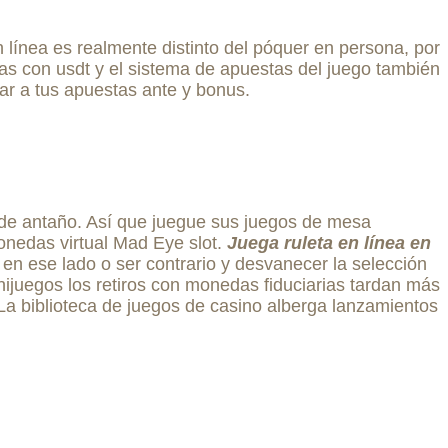
 línea es realmente distinto del póquer en persona, por
das con usdt y el sistema de apuestas del juego también
ar a tus apuestas ante y bonus.
 de antaño. Así que juegue sus juegos de mesa
onedas virtual Mad Eye slot.
Juega ruleta en línea en
en ese lado o ser contrario y desvanecer la selección
inijuegos los retiros con monedas fiduciarias tardan más
 La biblioteca de juegos de casino alberga lanzamientos