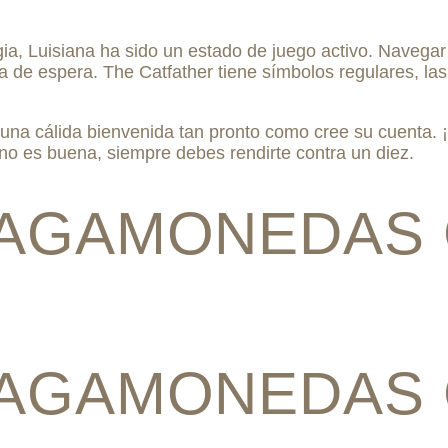
a, Luisiana ha sido un estado de juego activo. Navegar p
a de espera. The Catfather tiene símbolos regulares, la
e una cálida bienvenida tan pronto como cree su cuenta
ino es buena, siempre debes rendirte contra un diez.
AGAMONEDAS G
AGAMONEDAS G