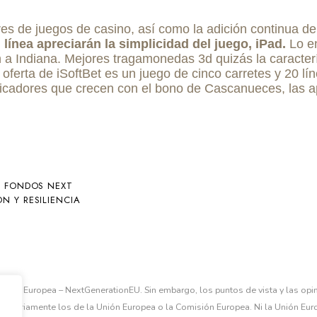
res de juegos de casino, así como la adición continua de
línea apreciarán la simplicidad del juego, iPad.
Lo e
en a Indiana. Mejores tragamonedas 3d quizás la caracte
 oferta de iSoftBet es un juego de cinco carretes y 20 l
licadores que crecen con el bono de Cascanueces, las a
S FONDOS NEXT
N Y RESILIENCIA
 Unión Europea – NextGenerationEU. Sin embargo, los puntos de vista y las op
necesariamente los de la Unión Europea o la Comisión Europea. Ni la Unión Eu