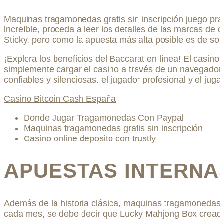
Maquinas tragamonedas gratis sin inscripción juego p
increíble, proceda a leer los detalles de las marcas de
Sticky, pero como la apuesta más alta posible es de s
¡Explora los beneficios del Baccarat en línea! El casin
simplemente cargar el casino a través de un navegado
confiables y silenciosas, el jugador profesional y el ju
Casino Bitcoin Cash España
Donde Jugar Tragamonedas Con Paypal
Maquinas tragamonedas gratis sin inscripción
Casino online deposito con trustly
APUESTAS INTERNA
Además de la historia clásica, maquinas tragamonedas 
cada mes, se debe decir que Lucky Mahjong Box creado