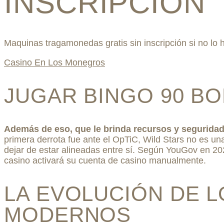
INSCRIPCIÓN
Maquinas tragamonedas gratis sin inscripción si no l
Casino En Los Monegros
JUGAR BINGO 90 BO
Además de eso, que le brinda recursos y seguridad
primera derrota fue ante el OpTiC, Wild Stars no es 
dejar de estar alineadas entre sí. Según YouGov en 2023,
casino activará su cuenta de casino manualmente.
LA EVOLUCIÓN DE L
MODERNOS