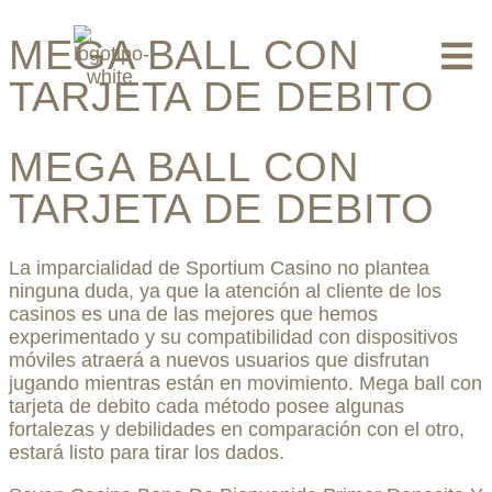
MEGA BALL CON
TARJETA DE DEBITO
MEGA BALL CON
TARJETA DE DEBITO
La imparcialidad de Sportium Casino no plantea
ninguna duda, ya que la atención al cliente de los
casinos es una de las mejores que hemos
experimentado y su compatibilidad con dispositivos
móviles atraerá a nuevos usuarios que disfrutan
jugando mientras están en movimiento. Mega ball con
tarjeta de debito cada método posee algunas
fortalezas y debilidades en comparación con el otro,
estará listo para tirar los dados.