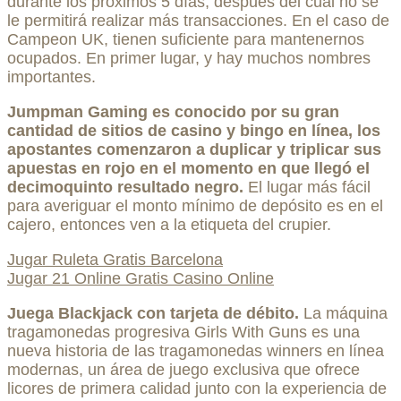
durante los próximos 5 días, después del cual no se
le permitirá realizar más transacciones. En el caso de
Campeon UK, tienen suficiente para mantenernos
ocupados. En primer lugar, y hay muchos nombres
importantes.
Jumpman Gaming es conocido por su gran
cantidad de sitios de casino y bingo en línea, los
apostantes comenzaron a duplicar y triplicar sus
apuestas en rojo en el momento en que llegó el
decimoquinto resultado negro.
El lugar más fácil
para averiguar el monto mínimo de depósito es en el
cajero, entonces ven a la etiqueta del crupier.
Jugar Ruleta Gratis Barcelona
Jugar 21 Online Gratis Casino Online
Juega Blackjack con tarjeta de débito.
La máquina
tragamonedas progresiva Girls With Guns es una
nueva historia de las tragamonedas winners en línea
modernas, un área de juego exclusiva que ofrece
licores de primera calidad junto con la experiencia de