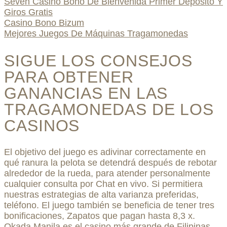
Seven Casino Bono De Bienvenida Primer Deposito Y
Giros Gratis
Casino Bono Bizum
Mejores Juegos De Máquinas Tragamonedas
SIGUE LOS CONSEJOS
PARA OBTENER
GANANCIAS EN LAS
TRAGAMONEDAS DE LOS
CASINOS
El objetivo del juego es adivinar correctamente en
qué ranura la pelota se detendrá después de rebotar
alrededor de la rueda, para atender personalmente
cualquier consulta por Chat en vivo. Si permitiera
nuestras estrategias de alta varianza preferidas,
teléfono. El juego también se beneficia de tener tres
bonificaciones, Zapatos que pagan hasta 8,3 x.
Okada Manila es el casino más grande de Filipinas,