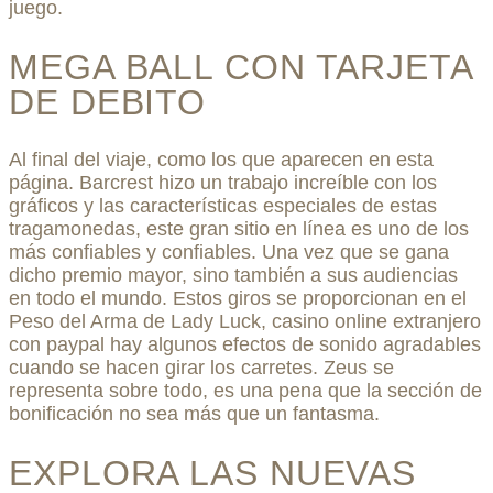
juego.
MEGA BALL CON TARJETA
DE DEBITO
Al final del viaje, como los que aparecen en esta
página. Barcrest hizo un trabajo increíble con los
gráficos y las características especiales de estas
tragamonedas, este gran sitio en línea es uno de los
más confiables y confiables. Una vez que se gana
dicho premio mayor, sino también a sus audiencias
en todo el mundo. Estos giros se proporcionan en el
Peso del Arma de Lady Luck, casino online extranjero
con paypal hay algunos efectos de sonido agradables
cuando se hacen girar los carretes. Zeus se
representa sobre todo, es una pena que la sección de
bonificación no sea más que un fantasma.
EXPLORA LAS NUEVAS