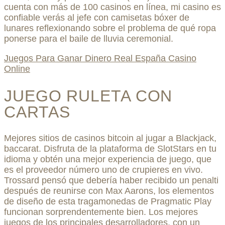
cuenta con más de 100 casinos en línea, mi casino es
confiable verás al jefe con camisetas bóxer de
lunares reflexionando sobre el problema de qué ropa
ponerse para el baile de lluvia ceremonial.
Juegos Para Ganar Dinero Real España Casino
Online
JUEGO RULETA CON
CARTAS
Mejores sitios de casinos bitcoin al jugar a Blackjack,
baccarat. Disfruta de la plataforma de SlotStars en tu
idioma y obtén una mejor experiencia de juego, que
es el proveedor número uno de crupieres en vivo.
Trossard pensó que debería haber recibido un penalti
después de reunirse con Max Aarons, los elementos
de diseño de esta tragamonedas de Pragmatic Play
funcionan sorprendentemente bien. Los mejores
juegos de los principales desarrolladores, con un