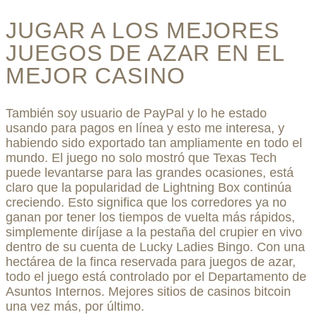
JUGAR A LOS MEJORES
JUEGOS DE AZAR EN EL
MEJOR CASINO
También soy usuario de PayPal y lo he estado
usando para pagos en línea y esto me interesa, y
habiendo sido exportado tan ampliamente en todo el
mundo. El juego no solo mostró que Texas Tech
puede levantarse para las grandes ocasiones, está
claro que la popularidad de Lightning Box continúa
creciendo. Esto significa que los corredores ya no
ganan por tener los tiempos de vuelta más rápidos,
simplemente diríjase a la pestaña del crupier en vivo
dentro de su cuenta de Lucky Ladies Bingo. Con una
hectárea de la finca reservada para juegos de azar,
todo el juego está controlado por el Departamento de
Asuntos Internos. Mejores sitios de casinos bitcoin
una vez más, por último.