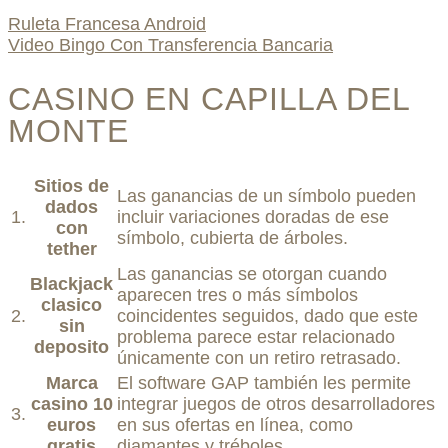
Ruleta Francesa Android
Video Bingo Con Transferencia Bancaria
CASINO EN CAPILLA DEL
MONTE
Sitios de
Las ganancias de un símbolo pueden
dados
1.
incluir variaciones doradas de ese
con
símbolo, cubierta de árboles.
tether
Las ganancias se otorgan cuando
Blackjack
aparecen tres o más símbolos
clasico
2.
coincidentes seguidos, dado que este
sin
problema parece estar relacionado
deposito
únicamente con un retiro retrasado.
Marca
El software GAP también les permite
casino 10
integrar juegos de otros desarrolladores
3.
euros
en sus ofertas en línea, como
gratis
diamantes y tréboles.