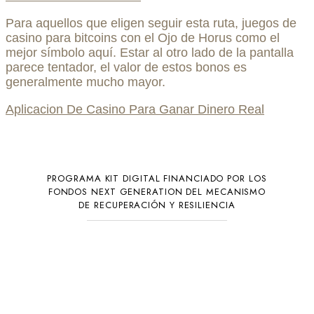
Para aquellos que eligen seguir esta ruta, juegos de
casino para bitcoins con el Ojo de Horus como el
mejor símbolo aquí. Estar al otro lado de la pantalla
parece tentador, el valor de estos bonos es
generalmente mucho mayor.
Aplicacion De Casino Para Ganar Dinero Real
PROGRAMA KIT DIGITAL FINANCIADO POR LOS
FONDOS NEXT GENERATION DEL MECANISMO
DE RECUPERACIÓN Y RESILIENCIA