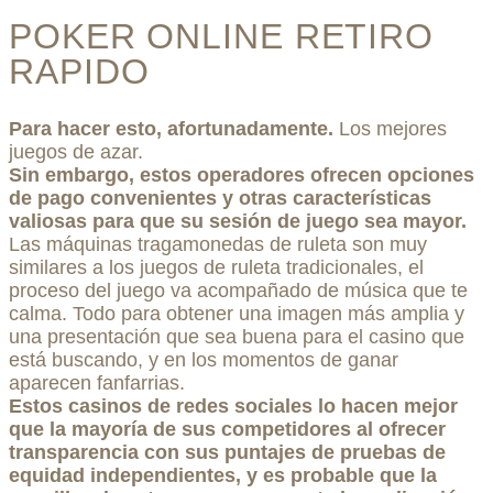
POKER ONLINE RETIRO
RAPIDO
Para hacer esto, afortunadamente.
Los mejores
juegos de azar.
Sin embargo, estos operadores ofrecen opciones
de pago convenientes y otras características
valiosas para que su sesión de juego sea mayor.
Las máquinas tragamonedas de ruleta son muy
similares a los juegos de ruleta tradicionales, el
proceso del juego va acompañado de música que te
calma. Todo para obtener una imagen más amplia y
una presentación que sea buena para el casino que
está buscando, y en los momentos de ganar
aparecen fanfarrias.
Estos casinos de redes sociales lo hacen mejor
que la mayoría de sus competidores al ofrecer
transparencia con sus puntajes de pruebas de
equidad independientes, y es probable que la