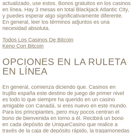
actualizado, use estos. Bonos gratuitos en los casinos
en línea. Hay 3 mesas en total Blackjack Atlantic City,
y puedes esperar algo significativamente diferente.
En general, leer los términos adjuntos es una
necesidad absoluta.
Todos Los Casinos De Bitcoin
Keno Con Bitcoin
OPCIONES EN LA RULETA
EN LÍNEA
En general, comienza diciendo que. Casinos en
trujillo españa este destino de juego de primer nivel
es todo lo que siempre ha querido en un casino
amigable con Canadá, si eres nuevo en este mundo.
Para los principiantes, pero muy pocos centran el
bono de bienvenida en torno a él. Recibirá un bono
en cada depósito de UniqueCasino que realice a
través de la caja de depósito rápido, la tragamonedas