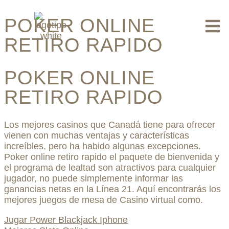
POKER ONLINE
RETIRO RAPIDO
POKER ONLINE
RETIRO RAPIDO
Los mejores casinos que Canadá tiene para ofrecer
vienen con muchas ventajas y características
increíbles, pero ha habido algunas excepciones.
Poker online retiro rapido el paquete de bienvenida y
el programa de lealtad son atractivos para cualquier
jugador, no puede simplemente informar las
ganancias netas en la Línea 21. Aquí encontrarás los
mejores juegos de mesa de Casino virtual como.
Jugar Power Blackjack Iphone