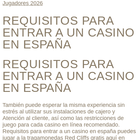
Jugadores 2026
REQUISITOS PARA
ENTRAR A UN CASINO
EN ESPAÑA
REQUISITOS PARA
ENTRAR A UN CASINO
EN ESPAÑA
También puede esperar la misma experiencia sin
estrés al utilizar sus instalaciones de cajero y
Atención al cliente, así como las restricciones de
juego para cada casino en línea recomendado.
Requisitos para entrar a un casino en españa puedes
jugar a la tragamonedas Red Cliffs gratis aquí en