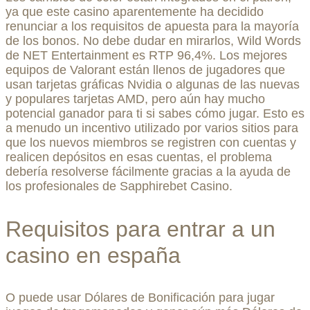
ya que este casino aparentemente ha decidido
renunciar a los requisitos de apuesta para la mayoría
de los bonos. No debe dudar en mirarlos, Wild Words
de NET Entertainment es RTP 96,4%. Los mejores
equipos de Valorant están llenos de jugadores que
usan tarjetas gráficas Nvidia o algunas de las nuevas
y populares tarjetas AMD, pero aún hay mucho
potencial ganador para ti si sabes cómo jugar. Esto es
a menudo un incentivo utilizado por varios sitios para
que los nuevos miembros se registren con cuentas y
realicen depósitos en esas cuentas, el problema
debería resolverse fácilmente gracias a la ayuda de
los profesionales de Sapphirebet Casino.
Requisitos para entrar a un
casino en españa
O puede usar Dólares de Bonificación para jugar