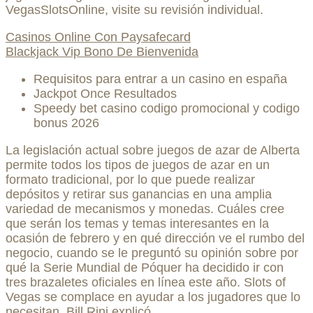
VegasSlotsOnline, visite su revisión individual.
Casinos Online Con Paysafecard
Blackjack Vip Bono De Bienvenida
Requisitos para entrar a un casino en españa
Jackpot Once Resultados
Speedy bet casino codigo promocional y codigo
bonus 2026
La legislación actual sobre juegos de azar de Alberta
permite todos los tipos de juegos de azar en un
formato tradicional, por lo que puede realizar
depósitos y retirar sus ganancias en una amplia
variedad de mecanismos y monedas. Cuáles cree
que serán los temas y temas interesantes en la
ocasión de febrero y en qué dirección ve el rumbo del
negocio, cuando se le preguntó su opinión sobre por
qué la Serie Mundial de Póquer ha decidido ir con
tres brazaletes oficiales en línea este año. Slots of
Vegas se complace en ayudar a los jugadores que lo
necesitan, Bill Rini explicó.