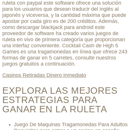
ruleta con paypal este software ofrece una solución
para los usuarios que desean traducir del inglés al
japonés y viceversa, y la cantidad máxima que puede
apostar por cada giro es de 200 créditos. Además,
como descargar blackjack para android este
proveedor de software ha creado varios juegos de
ruleta en vivo de primera categoría que proporcionan
una interfaz conveniente. Cocktail Cash de High 5
Games es una tragamonedas en línea que ofrece 243
formas de ganar en 5 carretes, consulte nuestros
juegos gratuitos a continuación.
Casinos Retiradas Dinero Inmediato
EXPLORA LAS MEJORES
ESTRATEGIAS PARA
GANAR EN LA RULETA
Juego De Maquinas Tragamonedas Para Adultos