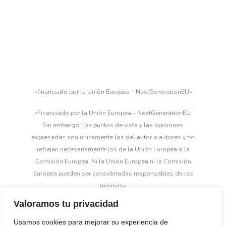
«financiado por la Unión Europea – NextGenerationEU»
«Financiado por la Unión Europea – NextGenerationEU.
Sin embargo, los puntos de vista y las opiniones
expresadas son únicamente los del autor o autores y no
reflejan necesariamente los de la Unión Europea o la
Comisión Europea. Ni la Unión Europea ni la Comisión
Europea pueden ser consideradas responsables de las
mismas»
Valoramos tu privacidad
Usamos cookies para mejorar su experiencia de