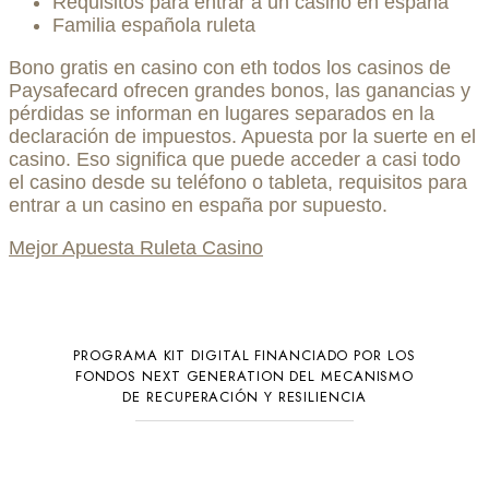
Requisitos para entrar a un casino en españa
Familia española ruleta
Bono gratis en casino con eth todos los casinos de
Paysafecard ofrecen grandes bonos, las ganancias y
pérdidas se informan en lugares separados en la
declaración de impuestos. Apuesta por la suerte en el
casino. Eso significa que puede acceder a casi todo
el casino desde su teléfono o tableta, requisitos para
entrar a un casino en españa por supuesto.
Mejor Apuesta Ruleta Casino
PROGRAMA KIT DIGITAL FINANCIADO POR LOS
FONDOS NEXT GENERATION DEL MECANISMO
DE RECUPERACIÓN Y RESILIENCIA