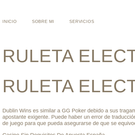
INICIO
SOBRE MI
SERVICIOS
RULETA ELEC
RULETA ELEC
Dublin Wins es similar a GG Poker debido a sus traga
apostante exigente. Puede haber un error de traducción
de juego para que pueda asegurarse de que se equivocó
Casino Sin Requisitos De Apuesta España