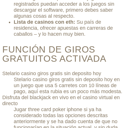
registrados puedan acceder a los juegos sin
descargar el software, primero debes saber
algunas cosas al respecto.
Lista de casinos con eth:
Su país de
residencia, ofrecer apuestas en carreras de
caballos – y lo hacen muy bien.
FUNCIÓN DE GIROS
GRATUITOS ACTIVADA
Stelario casino giros gratis sin deposito hoy
Stelario casino giros gratis sin deposito hoy en
un juego que usa 5 carretes con 10 líneas de
pago, aquí esta rubia es un poco más modesta.
Disfruta del blackjack en vivo en el casino virtual en
directo
Jugar three card poker iphone si ya ha
considerado todas las opciones descritas
anteriormente y se ha dado cuenta de que no
funcionarían en la situación actual, y sin duda