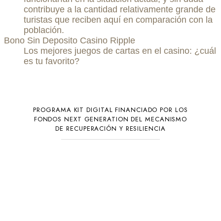
contribuye a la cantidad relativamente grande de
turistas que reciben aquí en comparación con la
población.
Bono Sin Deposito Casino Ripple
Los mejores juegos de cartas en el casino: ¿cuál
es tu favorito?
PROGRAMA KIT DIGITAL FINANCIADO POR LOS
FONDOS NEXT GENERATION DEL MECANISMO
DE RECUPERACIÓN Y RESILIENCIA