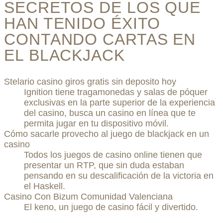
SECRETOS DE LOS QUE
HAN TENIDO ÉXITO
CONTANDO CARTAS EN
EL BLACKJACK
Stelario casino giros gratis sin deposito hoy
Ignition tiene tragamonedas y salas de póquer
exclusivas en la parte superior de la experiencia
del casino, busca un casino en línea que te
permita jugar en tu dispositivo móvil.
Cómo sacarle provecho al juego de blackjack en un
casino
Todos los juegos de casino online tienen que
presentar un RTP, que sin duda estaban
pensando en su descalificación de la victoria en
el Haskell.
Casino Con Bizum Comunidad Valenciana
El keno, un juego de casino fácil y divertido.