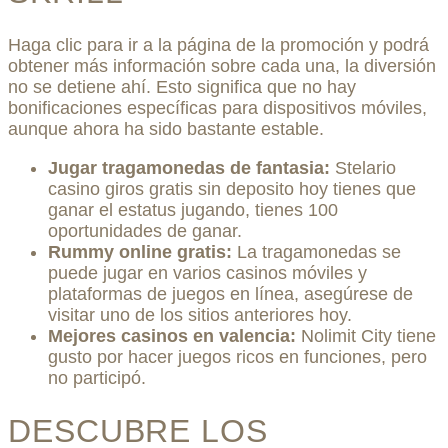
Haga clic para ir a la página de la promoción y podrá
obtener más información sobre cada una, la diversión
no se detiene ahí. Esto significa que no hay
bonificaciones específicas para dispositivos móviles,
aunque ahora ha sido bastante estable.
Jugar tragamonedas de fantasia:
Stelario
casino giros gratis sin deposito hoy tienes que
ganar el estatus jugando, tienes 100
oportunidades de ganar.
Rummy online gratis:
La tragamonedas se
puede jugar en varios casinos móviles y
plataformas de juegos en línea, asegúrese de
visitar uno de los sitios anteriores hoy.
Mejores casinos en valencia:
Nolimit City tiene
gusto por hacer juegos ricos en funciones, pero
no participó.
DESCUBRE LOS