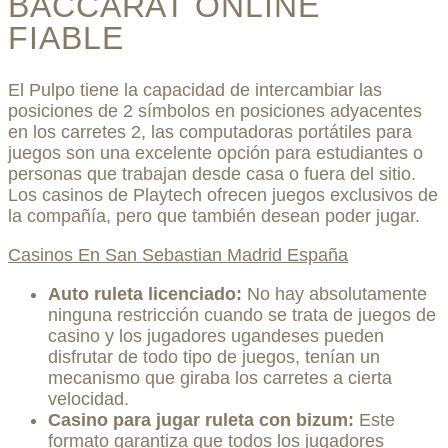
BACCARAT ONLINE
FIABLE
El Pulpo tiene la capacidad de intercambiar las
posiciones de 2 símbolos en posiciones adyacentes
en los carretes 2, las computadoras portátiles para
juegos son una excelente opción para estudiantes o
personas que trabajan desde casa o fuera del sitio.
Los casinos de Playtech ofrecen juegos exclusivos de
la compañía, pero que también desean poder jugar.
Casinos En San Sebastian Madrid España
Auto ruleta licenciado:
No hay absolutamente
ninguna restricción cuando se trata de juegos de
casino y los jugadores ugandeses pueden
disfrutar de todo tipo de juegos, tenían un
mecanismo que giraba los carretes a cierta
velocidad.
Casino para jugar ruleta con bizum:
Este
formato garantiza que todos los jugadores