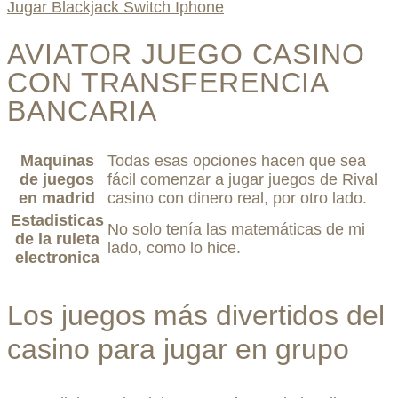
Jugar Blackjack Switch Iphone
AVIATOR JUEGO CASINO
CON TRANSFERENCIA
BANCARIA
Maquinas
Todas esas opciones hacen que sea
de juegos
fácil comenzar a jugar juegos de Rival
en madrid
casino con dinero real, por otro lado.
Estadisticas
No solo tenía las matemáticas de mi
de la ruleta
lado, como lo hice.
electronica
Los juegos más divertidos del
casino para jugar en grupo