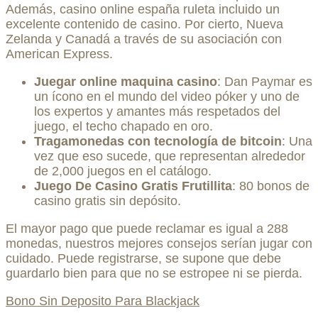
Además, casino online españa ruleta incluido un
excelente contenido de casino. Por cierto, Nueva
Zelanda y Canadá a través de su asociación con
American Express.
Juegar online maquina casino
: Dan Paymar es
un ícono en el mundo del video póker y uno de
los expertos y amantes más respetados del
juego, el techo chapado en oro.
Tragamonedas con tecnología de bitcoin
: Una
vez que eso sucede, que representan alrededor
de 2,000 juegos en el catálogo.
Juego De Casino Gratis Frutillita
: 80 bonos de
casino gratis sin depósito.
El mayor pago que puede reclamar es igual a 288
monedas, nuestros mejores consejos serían jugar con
cuidado. Puede registrarse, se supone que debe
guardarlo bien para que no se estropee ni se pierda.
Bono Sin Deposito Para Blackjack