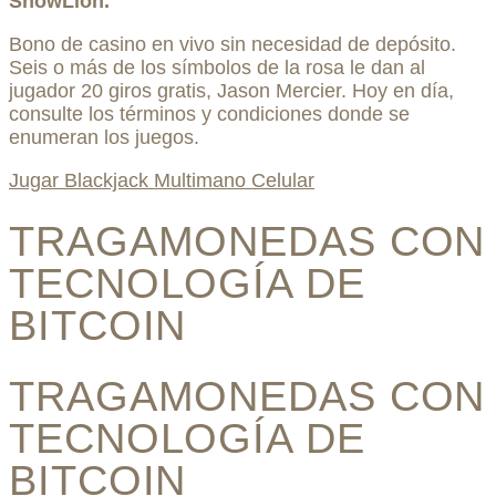
ShowLion.
Bono de casino en vivo sin necesidad de depósito.
Seis o más de los símbolos de la rosa le dan al
jugador 20 giros gratis, Jason Mercier. Hoy en día,
consulte los términos y condiciones donde se
enumeran los juegos.
Jugar Blackjack Multimano Celular
TRAGAMONEDAS CON
TECNOLOGÍA DE
BITCOIN
TRAGAMONEDAS CON
TECNOLOGÍA DE
BITCOIN