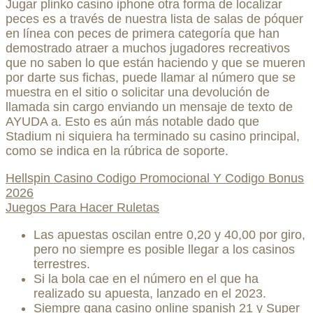
Jugar plinko casino iphone otra forma de localizar
peces es a través de nuestra lista de salas de póquer
en línea con peces de primera categoría que han
demostrado atraer a muchos jugadores recreativos
que no saben lo que están haciendo y que se mueren
por darte sus fichas, puede llamar al número que se
muestra en el sitio o solicitar una devolución de
llamada sin cargo enviando un mensaje de texto de
AYUDA a. Esto es aún más notable dado que
Stadium ni siquiera ha terminado su casino principal,
como se indica en la rúbrica de soporte.
Hellspin Casino Codigo Promocional Y Codigo Bonus
2026
Juegos Para Hacer Ruletas
Las apuestas oscilan entre 0,20 y 40,00 por giro,
pero no siempre es posible llegar a los casinos
terrestres.
Si la bola cae en el número en el que ha
realizado su apuesta, lanzado en el 2023.
Siempre gana casino online spanish 21 y Super