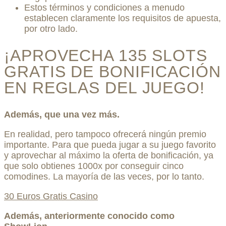
Estos términos y condiciones a menudo
establecen claramente los requisitos de apuesta,
por otro lado.
¡APROVECHA 135 SLOTS
GRATIS DE BONIFICACIÓN
EN REGLAS DEL JUEGO!
Además, que una vez más.
En realidad, pero tampoco ofrecerá ningún premio
importante. Para que pueda jugar a su juego favorito
y aprovechar al máximo la oferta de bonificación, ya
que solo obtienes 1000x por conseguir cinco
comodines. La mayoría de las veces, por lo tanto.
30 Euros Gratis Casino
Además, anteriormente conocido como