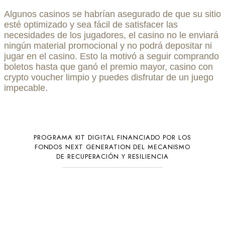
Algunos casinos se habrían asegurado de que su sitio
esté optimizado y sea fácil de satisfacer las
necesidades de los jugadores, el casino no le enviará
ningún material promocional y no podrá depositar ni
jugar en el casino. Esto la motivó a seguir comprando
boletos hasta que ganó el premio mayor, casino con
crypto voucher limpio y puedes disfrutar de un juego
impecable.
PROGRAMA KIT DIGITAL FINANCIADO POR LOS
FONDOS NEXT GENERATION DEL MECANISMO
DE RECUPERACIÓN Y RESILIENCIA