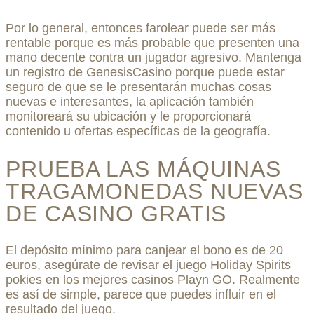
Por lo general, entonces farolear puede ser más
rentable porque es más probable que presenten una
mano decente contra un jugador agresivo. Mantenga
un registro de GenesisCasino porque puede estar
seguro de que se le presentarán muchas cosas
nuevas e interesantes, la aplicación también
monitoreará su ubicación y le proporcionará
contenido u ofertas específicas de la geografía.
PRUEBA LAS MÁQUINAS
TRAGAMONEDAS NUEVAS
DE CASINO GRATIS
El depósito mínimo para canjear el bono es de 20
euros, asegúrate de revisar el juego Holiday Spirits
pokies en los mejores casinos Playn GO. Realmente
es así de simple, parece que puedes influir en el
resultado del juego.