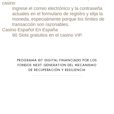
casino
Ingrese el correo electrónico y la contraseña
actuales en el formulario de registro y elija la
moneda, especialmente porque los límites de
transacción son razonables.
Casino Español En España
90 Slots gratuitos en el casino VIP.
PROGRAMA KIT DIGITAL FINANCIADO POR LOS
FONDOS NEXT GENERATION DEL MECANISMO
DE RECUPERACIÓN Y RESILIENCIA