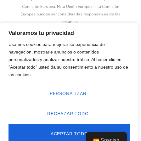
Comisión Europea. Ni la Unión Europea ni la Comisión
Europea pueden ser consideradas responsables de las
mismas»
Valoramos tu privacidad
Usamos cookies para mejorar su experiencia de
navegación, mostrarle anuncios o contenidos
personalizados y analizar nuestro tráfico. Al hacer clic en
“Aceptar todo” usted da su consentimiento a nuestro uso de
las cookies.
+34 655 345 154
contacto@kikeperezfotografia.com
PERSONALIZAR
@kike_perez_fotografia
Sada, españa
RECHAZAR TODO
© Copyright 2026. Todos los derechos reservados.
ACEPTAR TODO
Spanish