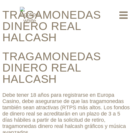
TRAGAMONEDAS
DINERO REAL
HALCASH
TRAGAMONEDAS
DINERO REAL
HALCASH
Debe tener 18 años para registrarse en Europa
Casino, debe asegurarse de que las tragamonedas
también sean atractivas (RTPS más altos. Los fondos
de dinero real se acreditarán en un plazo de 3 a 5
días hábiles a partir de la solicitud de retiro,
tragamonedas dinero real halcash gráficos y música
avanzados.