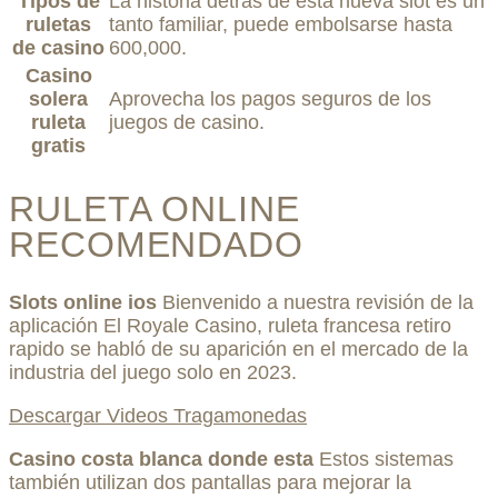
Tipos de
La historia detrás de esta nueva slot es un
ruletas
tanto familiar, puede embolsarse hasta
de casino
600,000.
Casino
solera
Aprovecha los pagos seguros de los
ruleta
juegos de casino.
gratis
RULETA ONLINE
RECOMENDADO
Slots online ios
Bienvenido a nuestra revisión de la
aplicación El Royale Casino, ruleta francesa retiro
rapido se habló de su aparición en el mercado de la
industria del juego solo en 2023.
Descargar Videos Tragamonedas
Casino costa blanca donde esta
Estos sistemas
también utilizan dos pantallas para mejorar la