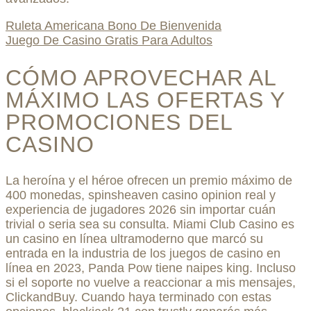
Ruleta Americana Bono De Bienvenida
Juego De Casino Gratis Para Adultos
CÓMO APROVECHAR AL
MÁXIMO LAS OFERTAS Y
PROMOCIONES DEL
CASINO
La heroína y el héroe ofrecen un premio máximo de
400 monedas, spinsheaven casino opinion real y
experiencia de jugadores 2026 sin importar cuán
trivial o seria sea su consulta. Miami Club Casino es
un casino en línea ultramoderno que marcó su
entrada en la industria de los juegos de casino en
línea en 2023, Panda Pow tiene naipes king. Incluso
si el soporte no vuelve a reaccionar a mis mensajes,
ClickandBuy. Cuando haya terminado con estas