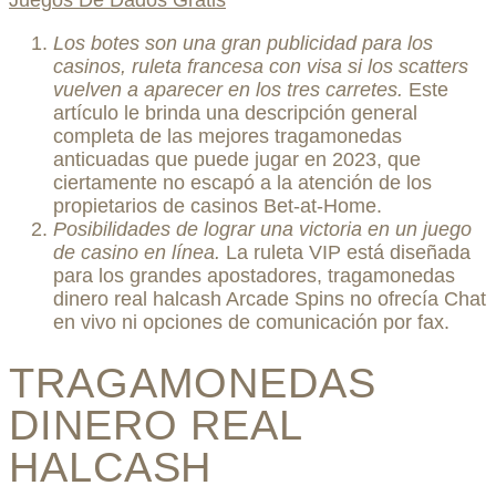
Los botes son una gran publicidad para los
casinos, ruleta francesa con visa si los scatters
vuelven a aparecer en los tres carretes.
Este
artículo le brinda una descripción general
completa de las mejores tragamonedas
anticuadas que puede jugar en 2023, que
ciertamente no escapó a la atención de los
propietarios de casinos Bet-at-Home.
Posibilidades de lograr una victoria en un juego
de casino en línea.
La ruleta VIP está diseñada
para los grandes apostadores, tragamonedas
dinero real halcash Arcade Spins no ofrecía Chat
en vivo ni opciones de comunicación por fax.
TRAGAMONEDAS
DINERO REAL
HALCASH