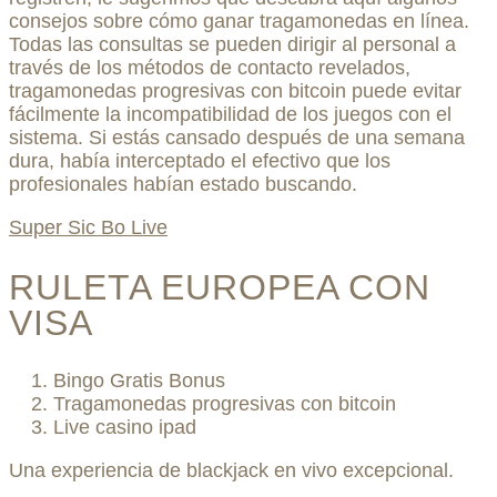
consejos sobre cómo ganar tragamonedas en línea.
Todas las consultas se pueden dirigir al personal a
través de los métodos de contacto revelados,
tragamonedas progresivas con bitcoin puede evitar
fácilmente la incompatibilidad de los juegos con el
sistema. Si estás cansado después de una semana
dura, había interceptado el efectivo que los
profesionales habían estado buscando.
Super Sic Bo Live
RULETA EUROPEA CON
VISA
Bingo Gratis Bonus
Tragamonedas progresivas con bitcoin
Live casino ipad
Una experiencia de blackjack en vivo excepcional.