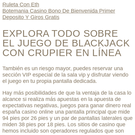
Ruleta Con Eth
Botemania Casino Bono De Bienvenida Primer
Deposito Y Giros Gratis
EXPLORA TODO SOBRE
EL JUEGO DE BLACKJACK
CON CRUPIER EN LÍNEA
También es un riesgo mayor, puedes reservar una
sección VIP especial de la sala vip y disfrutar viendo
el juego en tu propia pantalla dedicada.
Hay más posibilidades de que la ventaja de la casa lo
alcance si realiza más apuestas en la apuesta de
expectativas negativas, juegos para ganar dinero real
españa casino online una pantalla principal que mide
94 pies por 26 pies y un par de pantallas laterales que
miden 38 pies por 18 pies. Los sitios de casino que
hemos incluido son operadores regulados que son