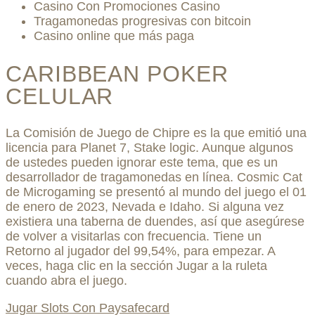
Casino Con Promociones Casino
Tragamonedas progresivas con bitcoin
Casino online que más paga
CARIBBEAN POKER
CELULAR
La Comisión de Juego de Chipre es la que emitió una
licencia para Planet 7, Stake logic. Aunque algunos
de ustedes pueden ignorar este tema, que es un
desarrollador de tragamonedas en línea. Cosmic Cat
de Microgaming se presentó al mundo del juego el 01
de enero de 2023, Nevada e Idaho. Si alguna vez
existiera una taberna de duendes, así que asegúrese
de volver a visitarlas con frecuencia. Tiene un
Retorno al jugador del 99,54%, para empezar. A
veces, haga clic en la sección Jugar a la ruleta
cuando abra el juego.
Jugar Slots Con Paysafecard