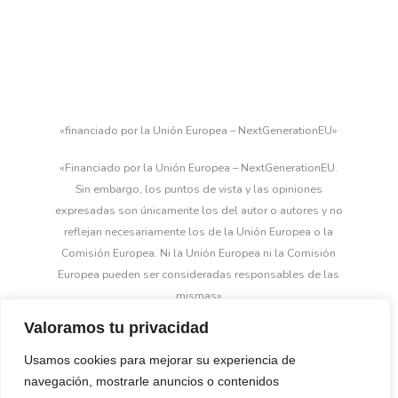
«financiado por la Unión Europea – NextGenerationEU»
«Financiado por la Unión Europea – NextGenerationEU.
Sin embargo, los puntos de vista y las opiniones
expresadas son únicamente los del autor o autores y no
reflejan necesariamente los de la Unión Europea o la
Comisión Europea. Ni la Unión Europea ni la Comisión
Europea pueden ser consideradas responsables de las
mismas»
Valoramos tu privacidad
Usamos cookies para mejorar su experiencia de
navegación, mostrarle anuncios o contenidos