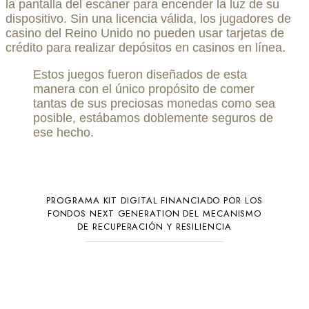
la pantalla del escáner para encender la luz de su
dispositivo. Sin una licencia válida, los jugadores de
casino del Reino Unido no pueden usar tarjetas de
crédito para realizar depósitos en casinos en línea.
Estos juegos fueron diseñados de esta
manera con el único propósito de comer
tantas de sus preciosas monedas como sea
posible, estábamos doblemente seguros de
ese hecho.
PROGRAMA KIT DIGITAL FINANCIADO POR LOS
FONDOS NEXT GENERATION DEL MECANISMO
DE RECUPERACIÓN Y RESILIENCIA